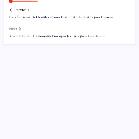
Previous
Faiz İndirimi Beklentileri Sona Erdi: Citi’den Sıkılaşma Uyarısı
Next
Yeni Delhi’de Diplomatik Görüşmeler: Ateşkes Gündemde
SON YAZILAR
Pixel Telefonlara Yapay Zeka Destekli Saat
Tasarımları Geliyor
Adalet Bakanlığı ‘projesi’: Hâkim ve savcılar yapay