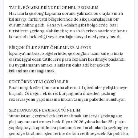
TATİL BÖLGELERİNDEKİ GENEL PROBLEM
Havlularla şezlong kaplama sorunu yalnızca bu olayla sınırlı
kalmayıp, farklı tatil bölgelerinde de sıkça karşılaşılan bir
durum haline geldi. Kanarya Adaları gibi bölgelerde, bazı
turistlerin şezlong alabilmek için sabah erken saatlerde havuz
kenarında beklediği veya uyuduğu sosyal medyaya yansıdı.
BİRÇOK ÜLKE SERT ÖNLEMLER ALIYOR
İspanya’nın bazı bölgelerinde, şezlongları uzun süre izinsiz
olarak işgal eden tatilcilere para cezaları kesilmeye başlandı.
Bu uygulamanın amacı, alanların daha adil bir şekilde
kullanılmasını sağlamak.
SEKTÖRDE YENİ ÇÖZÜMLER
Bazı tur şirketleri, bu soruna alternatif çözümler geliştirmeye
başladı. Örneğin, ek ücret karşılığında önceden şezlong
rezervasyonu yapılmasına imkan tanıyan paketler sunuluyor.
ŞEZLONGSUZ PLAJLARA YÖNELİM
Yunanistan, çevresel etkileri azaltmak amacıyla şezlongsuz
plaj sayısını artırmayı hedefliyor. 2026 yılına kadar 251 plajın
yapılaşmaya kapatılması planlanırken, bu alanlarda şezlong ve
şemsiye kiralama işlemlerine de izin verilmeyecek. Bu politika,