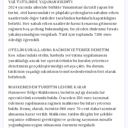
YAZ TATİLİNDE YAŞANAN SIKINTI
2024 yazında ailesiyle birlikte Yunanistan’da tatil yapan bir
turist, otel havuzundaki ve plajdaki şezlongların sabahın erken
saatlerinde diğer tatilciler tarafından havlularla kapatıldığını
belirtti. Her sabah erken saatlerde havuz kenarına gitmesine
rağmen boş şezlong bulamadığını, bu yüzden dinlenme fırsatı
yakalayamadığını vurguladı. Tatil için toplamda 7.186 euro
ödediği öğrenildi.
OTELİN KURALLARINA RAĞMEN YETERSİZ DENETİM
Kos Adası’ndaki otelin, havluyla yer tutma uygulamasını
yasakladığı ancak tur operatörünün bu kuralın yeterince
denetimini gerçekleştirmediği ortaya çıktı. Bu durum,
tatilcinin yaşadığı sıkıntının temel nedenlerinden biri olarak
belirlendi.
MAHKEMEDEN TURİSTİN LEHİNE KARAR
Hannover Bölge Mahkemesi, turistin açtığı davada tur
operatörünü sorumlu buldu. Önceden 350 euro tazminat
ödemesi yapılmasına rağmen mahkeme bu tutarı yetersiz
buldu. Sonuç olarak, turistin 986 euro 70 cent daha tazminat
almasına karar verildi. Mahkeme, tatilin düzgün bir şekilde
organize edilmesi gerektiğini ve şezlong sayısının misafir
yoğunluğuna uygun olmasının önemini vurguladı.