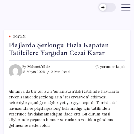
Skip
to
content
EĞITIM
Plajlarda Şezlongu Hızla Kapatan
Tatilcilere Yargıdan Cezai Karar
Plajlarda
By
Mehmet Yıldız
yorumlar kapalı
Şezlongu
15 Mayıs 2026
2 Min Read
Hızla
Kapatan
Tatilcilere
Almanya’da bir turistin Yunanistan’daki tatilinde, havlularla
Yargıdan
erken saatlerde şezlongların “rezervasyon” edilmesi
Cezai
Karar
sebebiyle yaşadığı mağduriyet yargıya taşındı. Turist, otel
için
havuzunda ve plajda şezlong bulamadığı için tatilinden
yeterince faydalanamadığını ifade etti. Bu durum, tatil
köylerinde yaşanan benzer sorunların yeniden gündeme
gelmesine neden oldu.