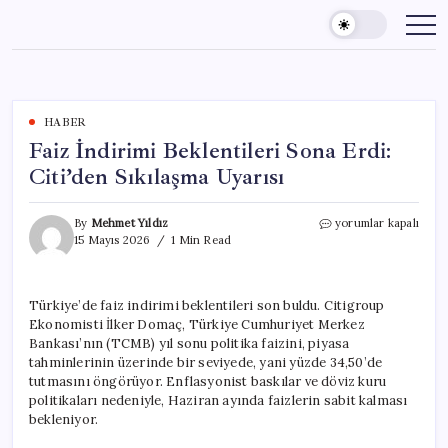
Skip
to
content
HABER
Faiz İndirimi Beklentileri Sona Erdi:
Citi’den Sıkılaşma Uyarısı
Faiz
By
Mehmet Yıldız
yorumlar kapalı
İndirimi
15 Mayıs 2026
1 Min Read
Beklentileri
Sona
Erdi:
Türkiye’de faiz indirimi beklentileri son buldu. Citigroup
Citi’den
Ekonomisti İlker Domaç, Türkiye Cumhuriyet Merkez
Sıkılaşma
Uyarısı
Bankası’nın (TCMB) yıl sonu politika faizini, piyasa
için
tahminlerinin üzerinde bir seviyede, yani yüzde 34,50’de
tutmasını öngörüyor. Enflasyonist baskılar ve döviz kuru
politikaları nedeniyle, Haziran ayında faizlerin sabit kalması
bekleniyor.