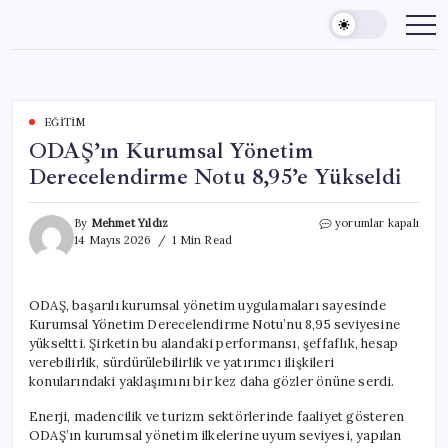
Skip
to
content
EĞITIM
ODAŞ’ın Kurumsal Yönetim
Derecelendirme Notu 8,95’e Yükseldi
ODAŞ’ın
By
Mehmet Yıldız
yorumlar kapalı
Kurumsal
14 Mayıs 2026
1 Min Read
Yönetim
Derecelendirme
Notu
ODAŞ, başarılı kurumsal yönetim uygulamaları sayesinde
8,95’e
Kurumsal Yönetim Derecelendirme Notu’nu 8,95 seviyesine
Yükseldi
için
yükseltti. Şirketin bu alandaki performansı, şeffaflık, hesap
verebilirlik, sürdürülebilirlik ve yatırımcı ilişkileri
konularındaki yaklaşımını bir kez daha gözler önüne serdi.
Enerji, madencilik ve turizm sektörlerinde faaliyet gösteren
ODAŞ’ın kurumsal yönetim ilkelerine uyum seviyesi, yapılan