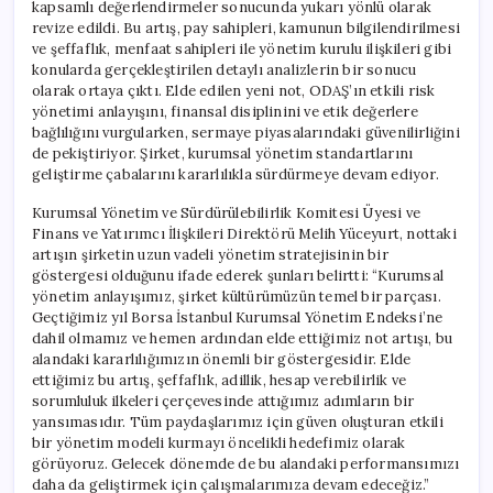
kapsamlı değerlendirmeler sonucunda yukarı yönlü olarak
revize edildi. Bu artış, pay sahipleri, kamunun bilgilendirilmesi
ve şeffaflık, menfaat sahipleri ile yönetim kurulu ilişkileri gibi
konularda gerçekleştirilen detaylı analizlerin bir sonucu
olarak ortaya çıktı. Elde edilen yeni not, ODAŞ’ın etkili risk
yönetimi anlayışını, finansal disiplinini ve etik değerlere
bağlılığını vurgularken, sermaye piyasalarındaki güvenilirliğini
de pekiştiriyor. Şirket, kurumsal yönetim standartlarını
geliştirme çabalarını kararlılıkla sürdürmeye devam ediyor.
Kurumsal Yönetim ve Sürdürülebilirlik Komitesi Üyesi ve
Finans ve Yatırımcı İlişkileri Direktörü Melih Yüceyurt, nottaki
artışın şirketin uzun vadeli yönetim stratejisinin bir
göstergesi olduğunu ifade ederek şunları belirtti: “Kurumsal
yönetim anlayışımız, şirket kültürümüzün temel bir parçası.
Geçtiğimiz yıl Borsa İstanbul Kurumsal Yönetim Endeksi’ne
dahil olmamız ve hemen ardından elde ettiğimiz not artışı, bu
alandaki kararlılığımızın önemli bir göstergesidir. Elde
ettiğimiz bu artış, şeffaflık, adillik, hesap verebilirlik ve
sorumluluk ilkeleri çerçevesinde attığımız adımların bir
yansımasıdır. Tüm paydaşlarımız için güven oluşturan etkili
bir yönetim modeli kurmayı öncelikli hedefimiz olarak
görüyoruz. Gelecek dönemde de bu alandaki performansımızı
daha da geliştirmek için çalışmalarımıza devam edeceğiz.”