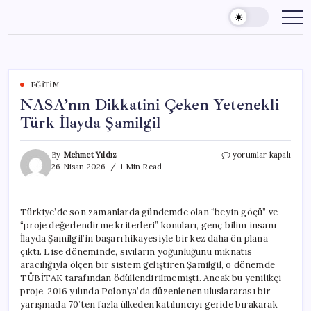
Skip
to
content
EĞITIM
NASA’nın Dikkatini Çeken Yetenekli
Türk İlayda Şamilgil
NASA’nın
By
Mehmet Yıldız
yorumlar kapalı
Dikkatini
26 Nisan 2026
1 Min Read
Çeken
Yetenekli
Türk
Türkiye’de son zamanlarda gündemde olan “beyin göçü” ve
İlayda
“proje değerlendirme kriterleri” konuları, genç bilim insanı
Şamilgil
için
İlayda Şamilgil’in başarı hikayesiyle bir kez daha ön plana
çıktı. Lise döneminde, sıvıların yoğunluğunu mıknatıs
aracılığıyla ölçen bir sistem geliştiren Şamilgil, o dönemde
TÜBİTAK tarafından ödüllendirilmemişti. Ancak bu yenilikçi
proje, 2016 yılında Polonya’da düzenlenen uluslararası bir
yarışmada 70’ten fazla ülkeden katılımcıyı geride bırakarak