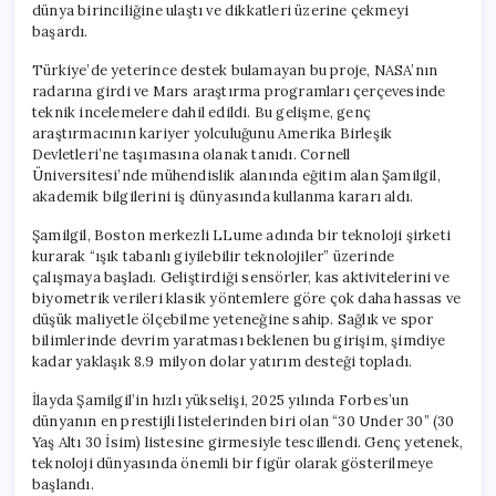
dünya birinciliğine ulaştı ve dikkatleri üzerine çekmeyi
başardı.
Türkiye’de yeterince destek bulamayan bu proje, NASA’nın
radarına girdi ve Mars araştırma programları çerçevesinde
teknik incelemelere dahil edildi. Bu gelişme, genç
araştırmacının kariyer yolculuğunu Amerika Birleşik
Devletleri’ne taşımasına olanak tanıdı. Cornell
Üniversitesi’nde mühendislik alanında eğitim alan Şamilgil,
akademik bilgilerini iş dünyasında kullanma kararı aldı.
Şamilgil, Boston merkezli LLume adında bir teknoloji şirketi
kurarak “ışık tabanlı giyilebilir teknolojiler” üzerinde
çalışmaya başladı. Geliştirdiği sensörler, kas aktivitelerini ve
biyometrik verileri klasik yöntemlere göre çok daha hassas ve
düşük maliyetle ölçebilme yeteneğine sahip. Sağlık ve spor
bilimlerinde devrim yaratması beklenen bu girişim, şimdiye
kadar yaklaşık 8.9 milyon dolar yatırım desteği topladı.
İlayda Şamilgil’in hızlı yükselişi, 2025 yılında Forbes’un
dünyanın en prestijli listelerinden biri olan “30 Under 30” (30
Yaş Altı 30 İsim) listesine girmesiyle tescillendi. Genç yetenek,
teknoloji dünyasında önemli bir figür olarak gösterilmeye
başlandı.