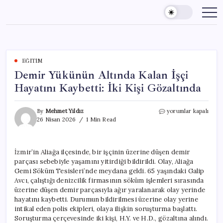
Skip
to
content
EĞITIM
Demir Yükünün Altında Kalan İşçi
Hayatını Kaybetti: İki Kişi Gözaltında
Demir
By
Mehmet Yıldız
yorumlar kapalı
Yükünün
26 Nisan 2026
1 Min Read
Altında
Kalan
İşçi
İzmir’in Aliağa ilçesinde, bir işçinin üzerine düşen demir
Hayatını
parçası sebebiyle yaşamını yitirdiği bildirildi. Olay, Aliağa
Kaybetti:
İki
Gemi Söküm Tesisleri’nde meydana geldi. 65 yaşındaki Galip
Kişi
Avcı, çalıştığı denizcilik firmasının söküm işlemleri sırasında
Gözaltında
üzerine düşen demir parçasıyla ağır yaralanarak olay yerinde
için
hayatını kaybetti. Durumun bildirilmesi üzerine olay yerine
intikal eden polis ekipleri, olaya ilişkin soruşturma başlattı.
Soruşturma çerçevesinde iki kişi, H.Y. ve H.D., gözaltına alındı.