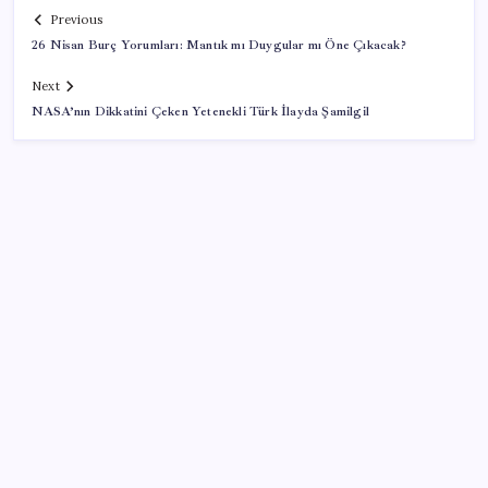
Previous
26 Nisan Burç Yorumları: Mantık mı Duygular mı Öne Çıkacak?
Next
NASA’nın Dikkatini Çeken Yetenekli Türk İlayda Şamilgil
SON YAZILAR
iPhone 18 Pro Ne Zaman Tanıtılacak?
iOS 27 ile iPhone Kilit Ekranında Neler Değişiyor?
Lufthansa’nın karı yüksek yakıt maliyetleri ve grev