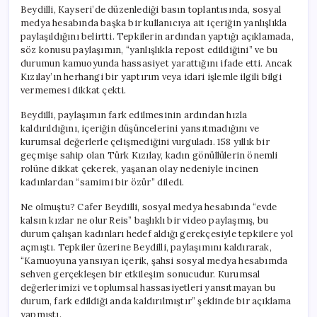
Beydilli, Kayseri’de düzenlediği basın toplantısında, sosyal
medya hesabında başka bir kullanıcıya ait içeriğin yanlışlıkla
paylaşıldığını belirtti. Tepkilerin ardından yaptığı açıklamada,
söz konusu paylaşımın, “yanlışlıkla repost edildiğini” ve bu
durumun kamuoyunda hassasiyet yarattığını ifade etti. Ancak
Kızılay’ın herhangi bir yaptırım veya idari işlemle ilgili bilgi
vermemesi dikkat çekti.
Beydilli, paylaşımın fark edilmesinin ardından hızla
kaldırıldığını, içeriğin düşüncelerini yansıtmadığını ve
kurumsal değerlerle çelişmediğini vurguladı. 158 yıllık bir
geçmişe sahip olan Türk Kızılay, kadın gönüllülerin önemli
rolüne dikkat çekerek, yaşanan olay nedeniyle incinen
kadınlardan “samimi bir özür” diledi.
Ne olmuştu? Cafer Beydilli, sosyal medya hesabında “evde
kalsın kızlar ne olur Reis” başlıklı bir video paylaşmış, bu
durum çalışan kadınları hedef aldığı gerekçesiyle tepkilere yol
açmıştı. Tepkiler üzerine Beydilli, paylaşımını kaldırarak,
“Kamuoyuna yansıyan içerik, şahsi sosyal medya hesabımda
sehven gerçekleşen bir etkileşim sonucudur. Kurumsal
değerlerimizi ve toplumsal hassasiyetleri yansıtmayan bu
durum, fark edildiği anda kaldırılmıştır” şeklinde bir açıklama
yapmıştı.