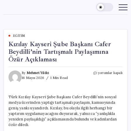
Skip
to
content
EĞITIM
Kızılay Kayseri Şube Başkanı Cafer
Beydilli’nin Tartışmalı Paylaşımına
Özür Açıklaması
Kızılay
By
Mehmet Yıldız
yorumlar kapalı
Kayseri
16 Mayıs 2026
1 Min Read
Şube
Başkanı
Cafer
Türk Kızılay Kayseri Şube Başkanı Cafer Beydilli’nin sosyal
Beydilli’nin
medya üzerinden yaptığı tartışmalı paylaşım, kamuoyunda
Tartışmalı
Paylaşımına
geniş yankı uyandırdı. Kızılay, bu olayla ilgili herhangi bir
Özür
yaptırım uygulamayacağını duyurarak, yalnızca “yanlışlıkla
Açıklaması
yeniden paylaşıldığı” açıklamasında bulundu ve kadınlardan
için
özür diledi.