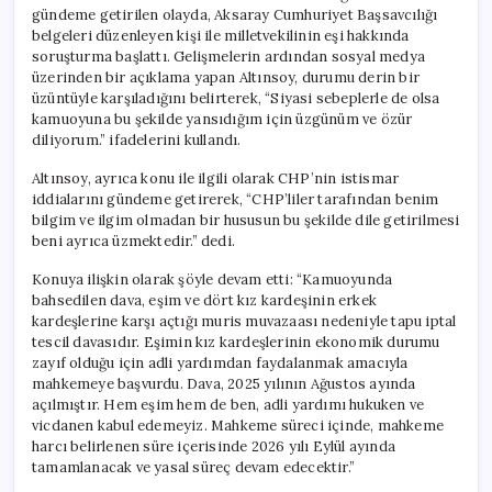
için
gündeme getirilen olayda, Aksaray Cumhuriyet Başsavcılığı
belgeleri düzenleyen kişi ile milletvekilinin eşi hakkında
soruşturma başlattı. Gelişmelerin ardından sosyal medya
üzerinden bir açıklama yapan Altınsoy, durumu derin bir
üzüntüyle karşıladığını belirterek, “Siyasi sebeplerle de olsa
kamuoyuna bu şekilde yansıdığım için üzgünüm ve özür
diliyorum.” ifadelerini kullandı.
Altınsoy, ayrıca konu ile ilgili olarak CHP’nin istismar
iddialarını gündeme getirerek, “CHP’liler tarafından benim
bilgim ve ilgim olmadan bir hususun bu şekilde dile getirilmesi
beni ayrıca üzmektedir.” dedi.
Konuya ilişkin olarak şöyle devam etti: “Kamuoyunda
bahsedilen dava, eşim ve dört kız kardeşinin erkek
kardeşlerine karşı açtığı muris muvazaası nedeniyle tapu iptal
tescil davasıdır. Eşimin kız kardeşlerinin ekonomik durumu
zayıf olduğu için adli yardımdan faydalanmak amacıyla
mahkemeye başvurdu. Dava, 2025 yılının Ağustos ayında
açılmıştır. Hem eşim hem de ben, adli yardımı hukuken ve
vicdanen kabul edemeyiz. Mahkeme süreci içinde, mahkeme
harcı belirlenen süre içerisinde 2026 yılı Eylül ayında
tamamlanacak ve yasal süreç devam edecektir.”