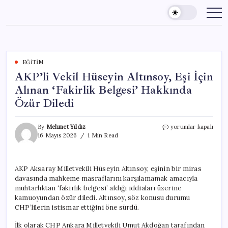
Skip
to
content
EĞITIM
AKP’li Vekil Hüseyin Altınsoy, Eşi İçin
Alınan ‘Fakirlik Belgesi’ Hakkında
Özür Diledi
AKP’li
By
Mehmet Yıldız
yorumlar kapalı
Vekil
16 Mayıs 2026
1 Min Read
Hüseyin
Altınsoy,
Eşi
AKP Aksaray Milletvekili Hüseyin Altınsoy, eşinin bir miras
İçin
davasında mahkeme masraflarını karşılamamak amacıyla
Alınan
‘Fakirlik
muhtarlıktan ‘fakirlik belgesi’ aldığı iddiaları üzerine
Belgesi’
kamuoyundan özür diledi. Altınsoy, söz konusu durumu
Hakkında
CHP’lilerin istismar ettiğini öne sürdü.
Özür
Diledi
İlk olarak CHP Ankara Milletvekili Umut Akdoğan tarafından