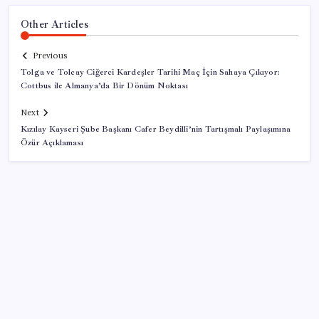
Other Articles
Previous
Tolga ve Tolcay Ciğerci Kardeşler Tarihi Maç İçin Sahaya Çıkıyor:
Cottbus ile Almanya’da Bir Dönüm Noktası
Next
Kızılay Kayseri Şube Başkanı Cafer Beydilli’nin Tartışmalı Paylaşımına
Özür Açıklaması
SON YAZILAR