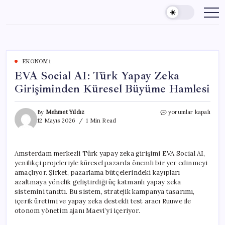
Skip
to
content
EKONOMI
EVA Social AI: Türk Yapay Zeka
Girişiminden Küresel Büyüme Hamlesi
EVA
By
Mehmet Yıldız
yorumlar kapalı
Social
12 Mayıs 2026
1 Min Read
AI:
Türk
Yapay
Amsterdam merkezli Türk yapay zeka girişimi EVA Social AI,
Zeka
yenilikçi projeleriyle küresel pazarda önemli bir yer edinmeyi
Girişiminden
Küresel
amaçlıyor. Şirket, pazarlama bütçelerindeki kayıpları
Büyüme
azaltmaya yönelik geliştirdiği üç katmanlı yapay zeka
Hamlesi
sistemini tanıttı. Bu sistem, stratejik kampanya tasarımı,
için
içerik üretimi ve yapay zeka destekli test aracı Ruuwe ile
otonom yönetim ajanı Maevi’yi içeriyor.