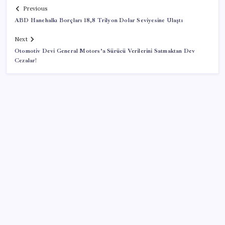
Previous
ABD Hanehalkı Borçları 18,8 Trilyon Dolar Seviyesine Ulaştı
Next
Otomotiv Devi General Motors’a Sürücü Verilerini Satmaktan Dev
Cezalar!
SON YAZILAR
Pixel Telefonlara Yapay Zeka Destekli Saat
Tasarımları Geliyor
Adalet Bakanlığı ‘projesi’: Hâkim ve savcılar yapay