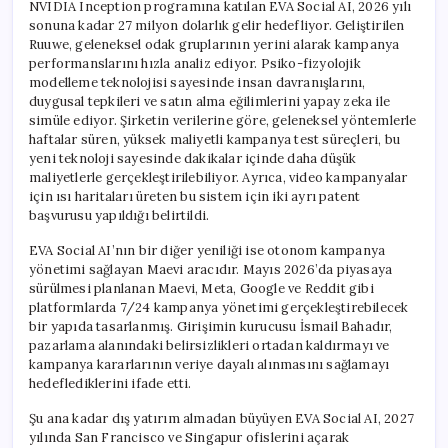
NVIDIA Inception programına katılan EVA Social AI, 2026 yılı
sonuna kadar 27 milyon dolarlık gelir hedefliyor. Geliştirilen
Ruuwe, geleneksel odak gruplarının yerini alarak kampanya
performanslarını hızla analiz ediyor. Psiko-fizyolojik
modelleme teknolojisi sayesinde insan davranışlarını,
duygusal tepkileri ve satın alma eğilimlerini yapay zeka ile
simüle ediyor. Şirketin verilerine göre, geleneksel yöntemlerle
haftalar süren, yüksek maliyetli kampanya test süreçleri, bu
yeni teknoloji sayesinde dakikalar içinde daha düşük
maliyetlerle gerçekleştirilebiliyor. Ayrıca, video kampanyalar
için ısı haritaları üreten bu sistem için iki ayrı patent
başvurusu yapıldığı belirtildi.
EVA Social AI’nın bir diğer yeniliği ise otonom kampanya
yönetimi sağlayan Maevi aracıdır. Mayıs 2026’da piyasaya
sürülmesi planlanan Maevi, Meta, Google ve Reddit gibi
platformlarda 7/24 kampanya yönetimi gerçekleştirebilecek
bir yapıda tasarlanmış. Girişimin kurucusu İsmail Bahadır,
pazarlama alanındaki belirsizlikleri ortadan kaldırmayı ve
kampanya kararlarının veriye dayalı alınmasını sağlamayı
hedeflediklerini ifade etti.
Şu ana kadar dış yatırım almadan büyüyen EVA Social AI, 2027
yılında San Francisco ve Singapur ofislerini açarak