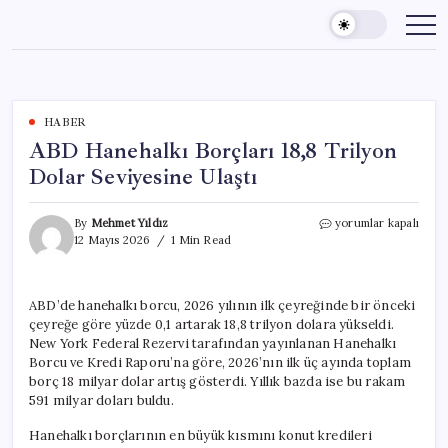
Skip
to
content
HABER
ABD Hanehalkı Borçları 18,8 Trilyon
Dolar Seviyesine Ulaştı
ABD
By
Mehmet Yıldız
yorumlar kapalı
Hanehalkı
12 Mayıs 2026
1 Min Read
Borçları
18,8
Trilyon
ABD’de hanehalkı borcu, 2026 yılının ilk çeyreğinde bir önceki
Dolar
çeyreğe göre yüzde 0,1 artarak 18,8 trilyon dolara yükseldi.
Seviyesine
Ulaştı
New York Federal Rezervi tarafından yayınlanan Hanehalkı
için
Borcu ve Kredi Raporu’na göre, 2026’nın ilk üç ayında toplam
borç 18 milyar dolar artış gösterdi. Yıllık bazda ise bu rakam
591 milyar doları buldu.
Hanehalkı borçlarının en büyük kısmını konut kredileri