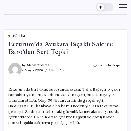
Skip
to
content
EĞITIM
Erzurum’da Avukata Bıçaklı Saldırı:
Baro’dan Sert Tepki
Erzurum’da
By
Mehmet Yıldız
yorumlar kapalı
Avukata
4 Mayıs 2026
1 Min Read
Bıçaklı
Saldırı:
Baro’dan
Erzurum’da bir hukuk bürosunda avukat Taha Bağaçlı, bıçaklı
Sert
bir saldırıya maruz kaldı. Neyse ki Bağaçlı, bu saldırıyı yara
Tepki
için
almadan atlattı. Olay, 30 Nisan tarihinde gerçekleşti.
Saldırgan K.P., bankaya olan borcu nedeniyle icralık duruma
gelmişti. Saldırı anı, bürodaki güvenlik kameralarına yansıdı;
görüntülerde K.P.’nin ofise gelerek Bağaçlı ile görüştükten
sonra bıçakla saldırıya geçtiği görüldü.