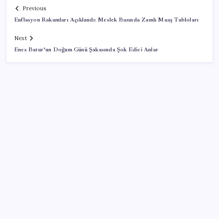
Previous
Enflasyon Rakamları Açıklandı: Meslek Bazında Zamlı Maaş Tabloları
Next
Enes Batur’un Doğum Günü Şakasında Şok Edici Anlar
SON YAZILAR
Köprülere talip olan Fransız şirket komşunun
elektriğini döşüyor
Takipteki ihtiyaç kredi oranı dokuz yılın zirvesinde