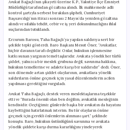
Avukat Bağaçlı’nın şikayeti üzerine K.P., Yakutiye İlçe Emniyet
Müdürlüğü tarafından gözaltına alındı. İlk mahkemede adli
kontrol şartıyla serbest bırakılan şüpheli, Cumhuriyet
Başsavcılığı’nın itirazı sonrası 2 Mayıs’da yeniden gözaltına
alındı ve silahla tehdit, cebir ve iş yeri dokunulmazlığını ihlal
suçlarından tutuklandı.
Erzurum Barosu, Taha Bağaçlı’ya yapılan saldırıya sert bir
şekilde tepki gösterdi. Baro Başkanı Mesut Öner, “Avukatlar,
hiçbir davanın tarafı değildir. Onlar, hukukun işlenmesine
katkı sunan yargının temel taşlarıdır. Avukata yönelik her türlü
şiddet, yalnızca bir meslek grubuna değil, savunma hakkına,
hukukun temellerine ve adalete karşı bir saldırıdır” dedi. Öner,
son dönemde artan şiddet olaylarının, avukatlara yönelik
saldırıların önüne geçmek için yasal düzenlemelerin acilen
yapılması gerektiğini vurguladı.
Avukat Taha Bağaçlı, destek veren meslektaşlarına teşekkür
etti ve “Burada önemli olan ben değilim, avukatlık mesleğinin
kendisidir. Geçtiğimiz günlerde başka bir avukatın da hayatını
kaybettiğini hatırlatmak isterim. Bu tür olayların önüne
geçmek için gerekli önlemlerin alınması şart.” şeklinde
konuştu. Baro, hukukun üstünlüğünü savunma ve avukata
yönelik şiddete karşı durma kararlılığını yineleyerek