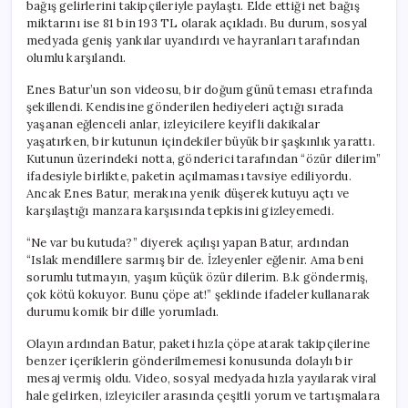
bağış gelirlerini takipçileriyle paylaştı. Elde ettiği net bağış
miktarını ise 81 bin 193 TL olarak açıkladı. Bu durum, sosyal
medyada geniş yankılar uyandırdı ve hayranları tarafından
olumlu karşılandı.
Enes Batur’un son videosu, bir doğum günü teması etrafında
şekillendi. Kendisine gönderilen hediyeleri açtığı sırada
yaşanan eğlenceli anlar, izleyicilere keyifli dakikalar
yaşatırken, bir kutunun içindekiler büyük bir şaşkınlık yarattı.
Kutunun üzerindeki notta, gönderici tarafından “özür dilerim”
ifadesiyle birlikte, paketin açılmaması tavsiye ediliyordu.
Ancak Enes Batur, merakına yenik düşerek kutuyu açtı ve
karşılaştığı manzara karşısında tepkisini gizleyemedi.
“Ne var bu kutuda?” diyerek açılışı yapan Batur, ardından
“Islak mendillere sarmış bir de. İzleyenler eğlenir. Ama beni
sorumlu tutmayın, yaşım küçük özür dilerim. B.k göndermiş,
çok kötü kokuyor. Bunu çöpe at!” şeklinde ifadeler kullanarak
durumu komik bir dille yorumladı.
Olayın ardından Batur, paketi hızla çöpe atarak takipçilerine
benzer içeriklerin gönderilmemesi konusunda dolaylı bir
mesaj vermiş oldu. Video, sosyal medyada hızla yayılarak viral
hale gelirken, izleyiciler arasında çeşitli yorum ve tartışmalara