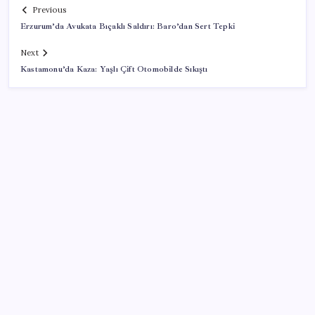
Previous
Erzurum’da Avukata Bıçaklı Saldırı: Baro’dan Sert Tepki
Next
Kastamonu’da Kaza: Yaşlı Çift Otomobilde Sıkıştı
SON YAZILAR
Pixel Telefonlara Yapay Zeka Destekli Saat
Tasarımları Geliyor
Adalet Bakanlığı ‘projesi’: Hâkim ve savcılar yapay
zekâyla ‘örgüt tahmini’ yapacak!