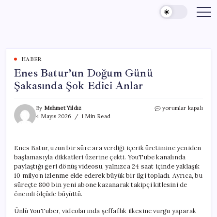
Skip
to
content
HABER
Enes Batur’un Doğum Günü
Şakasında Şok Edici Anlar
Enes
By
Mehmet Yıldız
yorumlar kapalı
Batur’un
4 Mayıs 2026
1 Min Read
Doğum
Günü
Şakasında
Enes Batur, uzun bir süre ara verdiği içerik üretimine yeniden
Şok
başlamasıyla dikkatleri üzerine çekti. YouTube kanalında
Edici
Anlar
paylaştığı geri dönüş videosu, yalnızca 24 saat içinde yaklaşık
için
10 milyon izlenme elde ederek büyük bir ilgi topladı. Ayrıca, bu
süreçte 800 bin yeni abone kazanarak takipçi kitlesini de
önemli ölçüde büyüttü.
Ünlü YouTuber, videolarında şeffaflık ilkesine vurgu yaparak