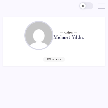
Skip
to
content
Author
Mehmet Yıldız
1279 Articles