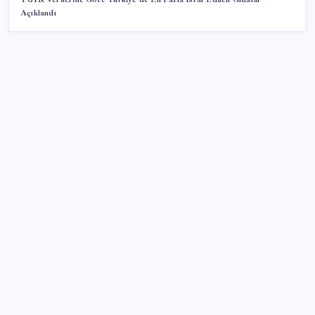
Açıklandı
SON YAZILAR
Pixel Telefonlara Yapay Zeka Destekli Saat
Tasarımları Geliyor
Adalet Bakanlığı ‘projesi’: Hâkim ve savcılar yapay
zekâyla ‘örgüt tahmini’ yapacak!
Altında yükseliş kapıda mı? Uzman isimden ezber
bozan tahmin!
Çıkarılabilir Bataryalı Telefonlar Geri Dönüyor