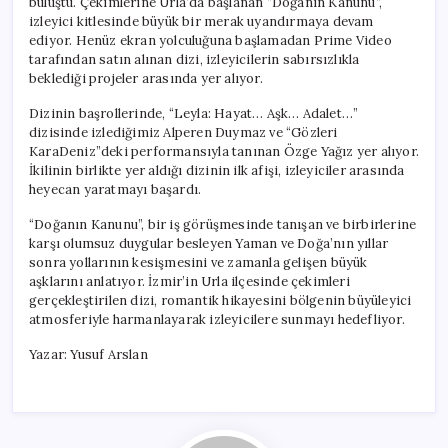
buluştu. Çekimlerine Urla’da başlanan “Doğanın Kanunu”,
için
izleyici kitlesinde büyük bir merak uyandırmaya devam
ediyor. Henüz ekran yolculuğuna başlamadan Prime Video
tarafından satın alınan dizi, izleyicilerin sabırsızlıkla
beklediği projeler arasında yer alıyor.
Dizinin başrollerinde, “Leyla: Hayat… Aşk… Adalet…”
dizisinde izlediğimiz Alperen Duymaz ve “Gözleri
KaraDeniz”deki performansıyla tanınan Özge Yağız yer alıyor.
İkilinin birlikte yer aldığı dizinin ilk afişi, izleyiciler arasında
heyecan yaratmayı başardı.
“Doğanın Kanunu”, bir iş görüşmesinde tanışan ve birbirlerine
karşı olumsuz duygular besleyen Yaman ve Doğa’nın yıllar
sonra yollarının kesişmesini ve zamanla gelişen büyük
aşklarını anlatıyor. İzmir’in Urla ilçesinde çekimleri
gerçekleştirilen dizi, romantik hikayesini bölgenin büyüleyici
atmosferiyle harmanlayarak izleyicilere sunmayı hedefliyor.
Yazar: Yusuf Arslan