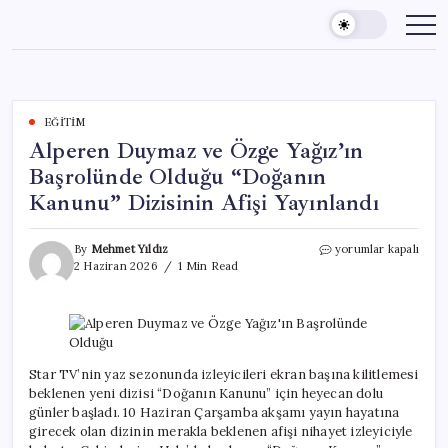
Skip
to
content
EĞITIM
Alperen Duymaz ve Özge Yağız’ın
Başrolünde Olduğu “Doğanın
Kanunu” Dizisinin Afişi Yayınlandı
Alperen
By
Mehmet Yıldız
yorumlar kapalı
Duymaz
2 Haziran 2026
1 Min Read
ve
Özge
Yağız’ın
Başrolünde
Olduğu
“Doğanın
Star TV’nin yaz sezonunda izleyicileri ekran başına kilitlemesi
Kanunu”
beklenen yeni dizisi “Doğanın Kanunu” için heyecan dolu
Dizisinin
günler başladı. 10 Haziran Çarşamba akşamı yayın hayatına
Afişi
girecek olan dizinin merakla beklenen afişi nihayet izleyiciyle
Yayınlandı