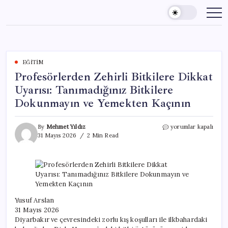
Skip
to
content
EĞITIM
Profesörlerden Zehirli Bitkilere Dikkat
Uyarısı: Tanımadığınız Bitkilere
Dokunmayın ve Yemekten Kaçının
Profesörlerden
By
Mehmet Yıldız
yorumlar kapalı
Zehirli
31 Mayıs 2026
2 Min Read
Bitkilere
Dikkat
Uyarısı:
Tanımadığınız
Bitkilere
Dokunmayın
ve
Yusuf Arslan
Yemekten
31 Mayıs 2026
Kaçının
Diyarbakır ve çevresindeki zorlu kış koşulları ile ilkbahardaki
için