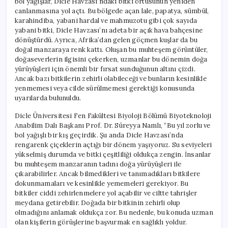
bol yağışlar, Dicle Havzası’ndaki bitki örtüsünün yeniden
canlanmasına yol açtı. Bu bölgede açan lale, papatya, sümbül,
karahindiba, yabani hardal ve mahmuzotu gibi çok sayıda
yabani bitki, Dicle Havzası’nı adeta bir açık hava bahçesine
dönüştürdü. Ayrıca, Afrika’dan gelen göçmen kuşlar da bu
doğal manzaraya renk kattı. Oluşan bu muhteşem görüntüler,
doğaseverlerin ilgisini çekerken, uzmanlar bu dönemin doğa
yürüyüşleri için önemli bir fırsat sunduğunun altını çizdi.
Ancak bazı bitkilerin zehirli olabileceği ve bunların kesinlikle
yenmemesi veya cilde sürülmemesi gerektiği konusunda
uyarılarda bulunuldu.
Dicle Üniversitesi Fen Fakültesi Biyoloji Bölümü Biyoteknoloji
Anabilim Dalı Başkanı Prof. Dr. Süreyya Namlı, “Bu yıl zorlu ve
bol yağışlı bir kış geçirdik. Şu anda Dicle Havzası’nda
rengarenk çiçeklerin açtığı bir dönem yaşıyoruz. Su seviyeleri
yükselmiş durumda ve bitki çeşitliliği oldukça zengin. İnsanlar
bu muhteşem manzaranın tadını doğa yürüyüşleri ile
çıkarabilirler. Ancak bilmedikleri ve tanımadıkları bitkilere
dokunmamaları ve kesinlikle yememeleri gerekiyor. Bu
bitkiler ciddi zehirlenmelere yol açabilir ve ciltte tahrişler
meydana getirebilir. Doğada bir bitkinin zehirli olup
olmadığını anlamak oldukça zor. Bu nedenle, bu konuda uzman
olan kişilerin görüşlerine başvurmak en sağlıklı yoldur.