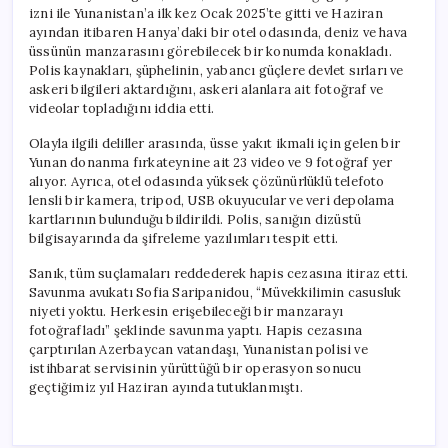
izni ile Yunanistan’a ilk kez Ocak 2025’te gitti ve Haziran
ayından itibaren Hanya’daki bir otel odasında, deniz ve hava
üssünün manzarasını görebilecek bir konumda konakladı.
Polis kaynakları, şüphelinin, yabancı güçlere devlet sırları ve
askeri bilgileri aktardığını, askeri alanlara ait fotoğraf ve
videolar topladığını iddia etti.
Olayla ilgili deliller arasında, üsse yakıt ikmali için gelen bir
Yunan donanma fırkateynine ait 23 video ve 9 fotoğraf yer
alıyor. Ayrıca, otel odasında yüksek çözünürlüklü telefoto
lensli bir kamera, tripod, USB okuyucular ve veri depolama
kartlarının bulunduğu bildirildi. Polis, sanığın dizüstü
bilgisayarında da şifreleme yazılımları tespit etti.
Sanık, tüm suçlamaları reddederek hapis cezasına itiraz etti.
Savunma avukatı Sofia Saripanidou, “Müvekkilimin casusluk
niyeti yoktu. Herkesin erişebileceği bir manzarayı
fotoğrafladı” şeklinde savunma yaptı. Hapis cezasına
çarptırılan Azerbaycan vatandaşı, Yunanistan polisi ve
istihbarat servisinin yürüttüğü bir operasyon sonucu
geçtiğimiz yıl Haziran ayında tutuklanmıştı.