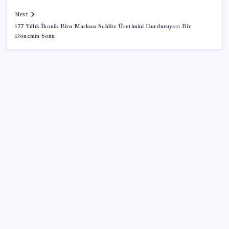
Next
177 Yıllık İkonik Bira Markası Schlitz Üretimini Durduruyor: Bir
Dönemin Sonu
SON YAZILAR
Pixel Telefonlara Yapay Zeka Destekli Saat
Tasarımları Geliyor
Adalet Bakanlığı ‘projesi’: Hâkim ve savcılar yapay
zekâyla ‘örgüt tahmini’ yapacak!
Altında yükseliş kapıda mı? Uzman isimden ezber