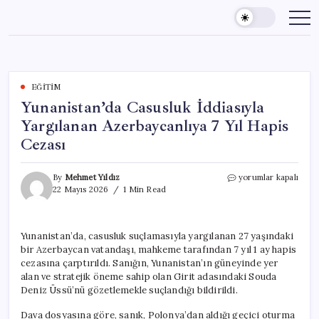
Skip
to
content
EĞITIM
Yunanistan’da Casusluk İddiasıyla
Yargılanan Azerbaycanlıya 7 Yıl Hapis
Cezası
Yunanistan’da
By
Mehmet Yıldız
yorumlar kapalı
Casusluk
22 Mayıs 2026
1 Min Read
İddiasıyla
Yargılanan
Azerbaycanlıya
Yunanistan’da, casusluk suçlamasıyla yargılanan 27 yaşındaki
7
bir Azerbaycan vatandaşı, mahkeme tarafından 7 yıl 1 ay hapis
Yıl
Hapis
cezasına çarptırıldı. Sanığın, Yunanistan’ın güneyinde yer
Cezası
alan ve stratejik öneme sahip olan Girit adasındaki Souda
için
Deniz Üssü’nü gözetlemekle suçlandığı bildirildi.
Dava dosyasına göre, sanık, Polonya’dan aldığı geçici oturma