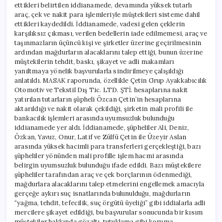
ettikleri belirtilen iddianamede, devamında yüksek tutarlı
araç, çek ve nakit para işlemleriyle müştekileri sisteme dahil
ettikleri kaydedildi. İddianamede, vadesi gelen çeklerin
karşılıksız çıkması, verilen bedellerin iade edilmemesi, araç ve
taşınmazların üçüncü kişi ve şirketler üzerine geçirilmesinin
ardından mağdurların alacaklarını talep ettiği, bunun üzerine
müştekilerin tehdit, baskı, şikayet ve adli makamları
yanıltmaya yönelik başvurularla sindirilmeye çalışıldığı
anlatıldı. MASAK raporunda, özellikle Çetin Grup Ayakkabıcılık
Otomotiv ve Tekstil Dış Tic. LTD. ŞTİ. hesaplarına nakit
yatırılan tutarların şüpheli Özcan Çetin’in hesaplarına
aktarıldığı ve nakit olarak çekildiği, şirketin mali profili ile
bankacılık işlemleri arasında uyumsuzluk bulunduğu
iddianamede yer aldı. İddianamede, şüpheliler Ali, Deniz,
Özkan, Yavuz, Onur, Latif ve Zülfü Çetin ile Üzeyir Aslan
arasında yüksek hacimli para transferleri gerçekleştiği, bazı
şüpheliler yönünden mali profille işlem hacmi arasında
belirgin uyumsuzluk bulunduğu ifade edildi. Bazı müştekilere
şüpheliler tarafından araç ve çek borçlarının ödenmediği,
mağdurlara alacaklarını talep etmelerini engellemek amacıyla
gerçeğe aykırı suç isnatlarında bulunulduğu, mağdurların
“yağma, tehdit, tefecilik, suç örgütü üyeliği” gibi iddialarla adli
mercilere şikayet edildiği, bu başvurular sonucunda bir kısım
müştekiler hakkında gözaltı, tutuklama gibi koruma