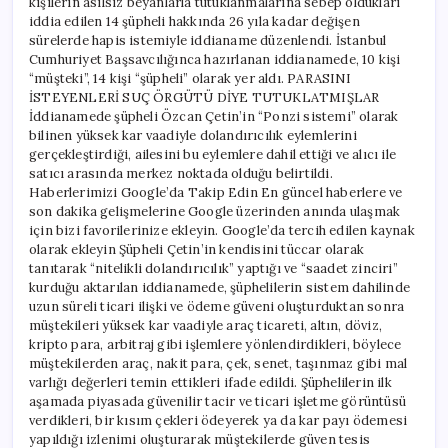
kişilerin asılsız beyanlarla tutuklanmalarına sebep oldukları
iddia edilen 14 şüpheli hakkında 26 yıla kadar değişen
sürelerde hapis istemiyle iddianame düzenlendi. İstanbul
Cumhuriyet Başsavcılığınca hazırlanan iddianamede, 10 kişi
“müşteki”, 14 kişi “şüpheli” olarak yer aldı. PARASINI
İSTEYENLERİ SUÇ ÖRGÜTÜ DİYE TUTUKLATMIŞLAR
İddianamede şüpheli Özcan Çetin’in “Ponzi sistemi” olarak
bilinen yüksek kar vaadiyle dolandırıcılık eylemlerini
gerçekleştirdiği, ailesini bu eylemlere dahil ettiği ve alıcı ile
satıcı arasında merkez noktada olduğu belirtildi.
Haberlerimizi Google’da Takip Edin En güncel haberlere ve
son dakika gelişmelerine Google üzerinden anında ulaşmak
için bizi favorilerinize ekleyin. Google’da tercih edilen kaynak
olarak ekleyin Şüpheli Çetin’in kendisini tüccar olarak
tanıtarak “nitelikli dolandırıcılık” yaptığı ve “saadet zinciri”
kurduğu aktarılan iddianamede, şüphelilerin sistem dahilinde
uzun süreli ticari ilişki ve ödeme güveni oluşturduktan sonra
müştekileri yüksek kar vaadiyle araç ticareti, altın, döviz,
kripto para, arbitraj gibi işlemlere yönlendirdikleri, böylece
müştekilerden araç, nakit para, çek, senet, taşınmaz gibi mal
varlığı değerleri temin ettikleri ifade edildi. Şüphelilerin ilk
aşamada piyasada güvenilir tacir ve ticari işletme görüntüsü
verdikleri, bir kısım çekleri ödeyerek ya da kar payı ödemesi
yapıldığı izlenimi oluşturarak müştekilerde güven tesis