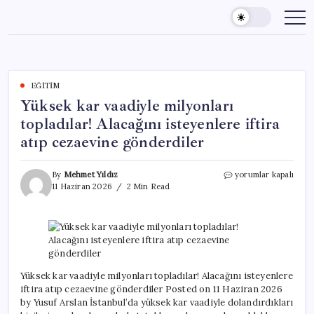
Skip
to
content
EĞITIM
Yüksek kar vaadiyle milyonları
topladılar! Alacağını isteyenlere iftira
atıp cezaevine gönderdiler
Yüksek
By
Mehmet Yıldız
yorumlar kapalı
kar
11 Haziran 2026
2 Min Read
vaadiyle
milyonları
topladılar!
Alacağını
isteyenlere
iftira
atıp
Yüksek kar vaadiyle milyonları topladılar! Alacağını isteyenlere
cezaevine
iftira atıp cezaevine gönderdiler Posted on 11 Haziran 2026
gönderdiler
by Yusuf Arslan İstanbul’da yüksek kar vaadiyle dolandırdıkları
için