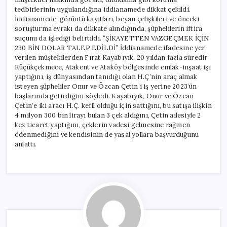
tedbirlerinin uygulandığına iddianamede dikkat çekildi.
İddianamede, görüntü kayıtları, beyan çelişkileri ve önceki
soruşturma evrakı da dikkate alındığında, şüphelilerin iftira
suçunu da işlediği belirtildi. “ŞİKAYETTEN VAZGEÇMEK İÇİN
230 BİN DOLAR TALEP EDİLDİ” İddianamede ifadesine yer
verilen müştekilerden Fırat Kayabıyık, 20 yıldan fazla süredir
Küçükçekmece, Atakent ve Ataköy bölgesinde emlak-inşaat işi
yaptığını, iş dünyasından tanıdığı olan H.Ç’nin araç almak
isteyen şüpheliler Onur ve Özcan Çetin’i iş yerine 2023’ün
başlarında getirdiğini söyledi. Kayabıyık, Onur ve Özcan
Çetin’e iki aracı H.Ç. kefil olduğu için sattığını, bu satışa ilişkin
4 milyon 300 bin lirayı bulan 3 çek aldığını, Çetin ailesiyle 2
kez ticaret yaptığını, çeklerin vadesi gelmesine rağmen
ödenmediğini ve kendisinin de yasal yollara başvurduğunu
anlattı.