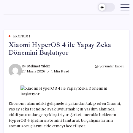
Skip
to
content
EKONOMI
Xiaomi HyperOS 4 ile Yapay Zeka
Dönemini Başlatıyor
Xiaomi
By
Mehmet Yıldız
yorumlar kapalı
HyperOS
27 Mayıs 2026
1 Min Read
4
ile
Yapay
Zeka
Dönemini
Başlatıyor
Ekonomi alanındaki gelişmeleri yakından takip eden Xiaomi,
için
yapay zeka trendine ayak uydurmak için yazılım alanında
ciddi yatırımlar gerçekleştiriyor. Şirket, merakla beklenen
HyperOS 4 işletim sistemini tanıtarak bu çalışmalarının
somut sonuçlarını elde etmeyi hedefliyor.