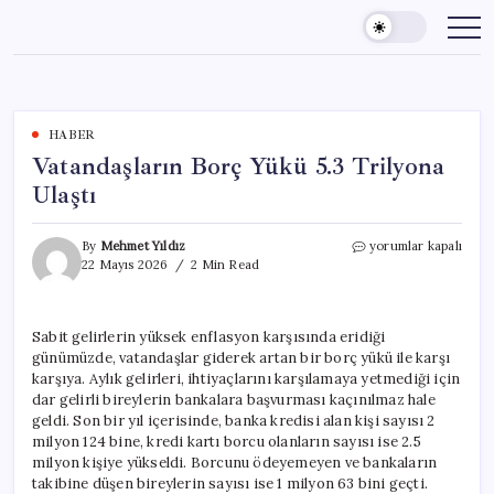
Skip
to
content
HABER
Vatandaşların Borç Yükü 5.3 Trilyona
Ulaştı
Vatandaşların
By
Mehmet Yıldız
yorumlar kapalı
Borç
22 Mayıs 2026
2 Min Read
Yükü
5.3
Trilyona
Sabit gelirlerin yüksek enflasyon karşısında eridiği
Ulaştı
günümüzde, vatandaşlar giderek artan bir borç yükü ile karşı
için
karşıya. Aylık gelirleri, ihtiyaçlarını karşılamaya yetmediği için
dar gelirli bireylerin bankalara başvurması kaçınılmaz hale
geldi. Son bir yıl içerisinde, banka kredisi alan kişi sayısı 2
milyon 124 bine, kredi kartı borcu olanların sayısı ise 2.5
milyon kişiye yükseldi. Borcunu ödeyemeyen ve bankaların
takibine düşen bireylerin sayısı ise 1 milyon 63 bini geçti.