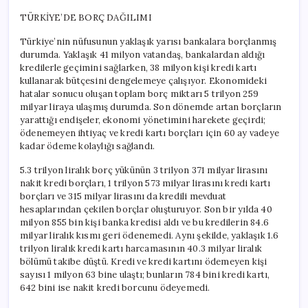
TÜRKİYE’DE BORÇ DAĞILIMI
Türkiye’nin nüfusunun yaklaşık yarısı bankalara borçlanmış
durumda. Yaklaşık 41 milyon vatandaş, bankalardan aldığı
kredilerle geçimini sağlarken, 38 milyon kişi kredi kartı
kullanarak bütçesini dengelemeye çalışıyor. Ekonomideki
hatalar sonucu oluşan toplam borç miktarı 5 trilyon 259
milyar liraya ulaşmış durumda. Son dönemde artan borçların
yarattığı endişeler, ekonomi yönetimini harekete geçirdi;
ödenemeyen ihtiyaç ve kredi kartı borçları için 60 ay vadeye
kadar ödeme kolaylığı sağlandı.
5.3 trilyon liralık borç yükünün 3 trilyon 371 milyar lirasını
nakit kredi borçları, 1 trilyon 573 milyar lirasını kredi kartı
borçları ve 315 milyar lirasını da kredili mevduat
hesaplarından çekilen borçlar oluşturuyor. Son bir yılda 40
milyon 855 bin kişi banka kredisi aldı ve bu kredilerin 84.6
milyar liralık kısmı geri ödenemedi. Aynı şekilde, yaklaşık 1.6
trilyon liralık kredi kartı harcamasının 40.3 milyar liralık
bölümü takibe düştü. Kredi ve kredi kartını ödemeyen kişi
sayısı 1 milyon 63 bine ulaştı; bunların 784 bini kredi kartı,
642 bini ise nakit kredi borcunu ödeyemedi.