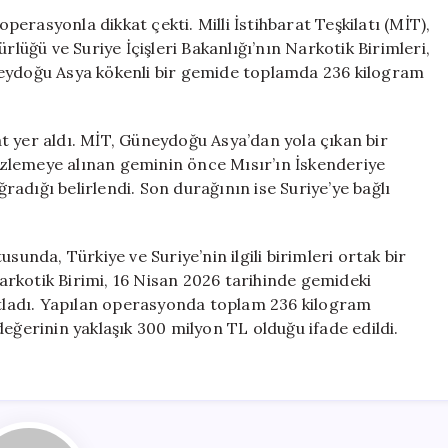
Birliğiyle
operasyonla dikkat çekti. Milli İstihbarat Teşkilatı (MİT),
Uyuşturucu
ğü ve Suriye İçişleri Bakanlığı’nın Narkotik Birimleri,
Operasyonu:
neydoğu Asya kökenli bir gemide toplamda 236 kilogram
300
Milyon
TL
t yer aldı. MİT, Güneydoğu Asya’dan yola çıkan bir
Değerinde
. İzlemeye alınan geminin önce Mısır’ın İskenderiye
Madde
adığı belirlendi. Son durağının ise Suriye’ye bağlı
Ele
Geçirildi
için
ltusunda, Türkiye ve Suriye’nin ilgili birimleri ortak bir
 Narkotik Birimi, 16 Nisan 2026 tarihinde gemideki
ladı. Yapılan operasyonda toplam 236 kilogram
eğerinin yaklaşık 300 milyon TL olduğu ifade edildi.