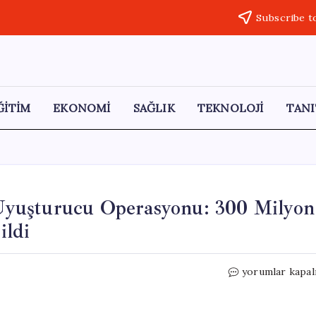
Subscribe t
ĞİTİM
EKONOMİ
SAĞLIK
TEKNOLOJİ
TANI
e Uyuşturucu Operasyonu: 300 Milyon
ildi
Türkiye
yorumlar kapal
ve
Suriye
İş