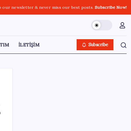
o our newsletter & never miss our best posts.
Subscribe Now!
TIM
İLETİŞİM
Subscribe
SON YAZILAR
ı
iPhone 18 Pro Ne Zaman Tanıtılacak?