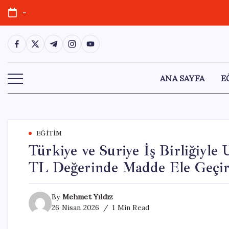
Skip
-
to
content
https://www.facebook.com/
https://twitter.com/
https://t.me/
https://www.instagram.com/
https://youtube.com/
ANA SAYFA
E
EĞITIM
Türkiye ve Suriye İş Birliğiyl
TL Değerinde Madde Ele Geçir
By
Mehmet Yıldız
26 Nisan 2026
1 Min Read