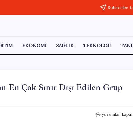
Subscribe t
ĞİTİM
EKONOMİ
SAĞLIK
TEKNOLOJİ
TANI
an En Çok Sınır Dışı Edilen Grup
Türkiye
yorumlar kapal
Vatandaşları,
Avrupa’dan
En