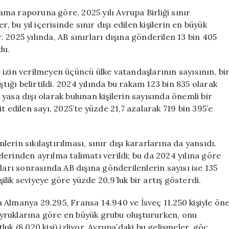
Çok
ma raporuna göre, 2025 yılı Avrupa Birliği sınır
Sınır
, bu yıl içerisinde sınır dışı edilen kişilerin en büyük
Dışı
 2025 yılında, AB sınırları dışına gönderilen 13 bin 405
Edilen
du.
Grup
Oldu
ne izin verilmeyen üçüncü ülke vatandaşlarının sayısının, bi
için
ştığı belirtildi. 2024 yılında bu rakam 123 bin 835 olarak
asa dışı olarak bulunan kişilerin sayısında önemli bir
t edilen sayı, 2025’te yüzde 21,7 azalarak 719 bin 395’e
rin sıkılaştırılması, sınır dışı kararlarına da yansıdı.
kelerinden ayrılma talimatı verildi; bu da 2024 yılına göre
rarları sonrasında AB dışına gönderilenlerin sayısı ise 135
şilik seviyeye göre yüzde 20,9’luk bir artış gösterdi.
da Almanya 29.295, Fransa 14.940 ve İsveç 11.250 kişiyle ön
n uyruklarına göre en büyük grubu oluştururken, onu
tluk (8.020 kişi) izliyor. Avrupa’daki bu gelişmeler, göç