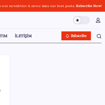
o our newsletter & never miss our best posts.
Subscribe Now!
TIM
İLETİŞİM
Subscribe
SON YAZILAR
ı
iPhone 18 Pro Ne Zaman Tanıtılacak?