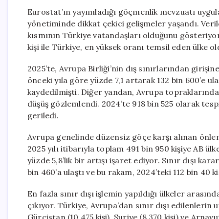
Eurostat’ın yayımladığı göçmenlik mevzuatı uygula
yönetiminde dikkat çekici gelişmeler yaşandı. Veriler
kısmının Türkiye vatandaşları olduğunu gösteriyor.
kişi ile Türkiye, en yüksek oranı temsil eden ülke ol
2025’te, Avrupa Birliği’nin dış sınırlarından girişi
önceki yıla göre yüzde 7,1 artarak 132 bin 600’e ula
kaydedilmişti. Diğer yandan, Avrupa topraklarında y
düşüş gözlemlendi. 2024’te 918 bin 525 olarak tespi
geriledi.
Avrupa genelinde düzensiz göçe karşı alınan önlemle
2025 yılı itibarıyla toplam 491 bin 950 kişiye AB ül
yüzde 5,8’lik bir artışı işaret ediyor. Sınır dışı ka
bin 460’a ulaştı ve bu rakam, 2024’teki 112 bin 40 ki
En fazla sınır dışı işlemin yapıldığı ülkeler arasın
çıkıyor. Türkiye, Avrupa’dan sınır dışı edilenleri
Gürcistan (10.475 kişi), Suriye (8.370 kişi) ve Arnavu