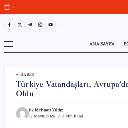
Skip
-
to
content
https://www.facebook.com/
https://twitter.com/
https://t.me/
https://www.instagram.com/
https://youtube.com/
ANA SAYFA
E
HABER
Türkiye Vatandaşları, Avrupa’d
Oldu
By
Mehmet Yıldız
12 Mayıs 2026
1 Min Read