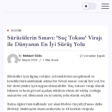
Skip
to
content
EĞITIM
Sürücülerin Sınavı: ‘Saç Tokası’ Virajı
ile Dünyanın En İyi Sürüş Yolu
Sürücülerin
By
Mehmet Yıldız
yorumlar kapalı
Sınavı:
12 Mayıs 2026
2 Min Read
‘Saç
Tokası’
Virajı
Sürücüler için ilginç rotalar, yeteneklerini sergilemek ve
ile
kendilerini kanıtlamak adına bir fırsat sunar. Ancak her yol, bu
Dünyanın
En
tür deneyimler için uygun olmayabilir. ‘Saç tokası’ virajı olarak
İyi
bilinen ve hem görsel açıdan etkileyici hem de sürüş zorluğu
Sürüş
sunan bu yol, dünyanın en iyi sürüş yolu olarak seçildi.
Yolu
için
İtalya Alpleri’nin kalbinde yer alan Stelvio Geçidi (Passo dello
Stelvio), muhteşem manzaralarıyla ve 48 keskin virajıyla