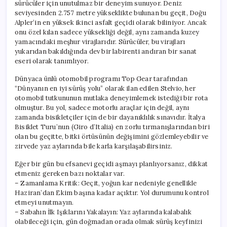
sürücüler için unutulmaz bir deneyim sunuyor. Deniz
seviyesinden 2.757 metre yükseklikte bulunan bu geçit, Doğu
Alpler’in en yüksek ikinci asfalt geçidi olarak biliniyor. Ancak
onu özel kılan sadece yüksekliği değil, aynı zamanda kuzey
yamacındaki meşhur virajlarıdır. Sürücüler, bu virajları
yukarıdan bakıldığında dev bir labirenti andıran bir sanat
eseri olarak tanımlıyor.
Dünyaca ünlü otomobil programı Top Gear tarafından
“Dünyanın en iyi sürüş yolu” olarak ilan edilen Stelvio, her
otomobil tutkununun mutlaka deneyimlemek istediği bir rota
olmuştur. Bu yol, sadece motorlu araçlar için değil, aynı
zamanda bisikletçiler için de bir dayanıklılık sınavıdır. İtalya
Bisiklet Turu’nun (Giro d’Italia) en zorlu tırmanışlarından biri
olan bu geçitte, bitki örtüsünün değişimini gözlemleyebilir ve
zirvede yaz aylarında bile karla karşılaşabilirsiniz.
Eğer bir gün bu efsanevi geçidi aşmayı planlıyorsanız, dikkat
etmeniz gereken bazı noktalar var.
– Zamanlama Kritik: Geçit, yoğun kar nedeniyle genellikle
Haziran’dan Ekim başına kadar açıktır. Yol durumunu kontrol
etmeyi unutmayın.
– Sabahın İlk Işıklarını Yakalayın: Yaz aylarında kalabalık
olabileceği için, gün doğmadan orada olmak sürüş keyfinizi