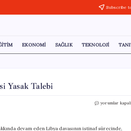
Subscribe t
ĞİTİM
EKONOMİ
SAĞLIK
TEKNOLOJİ
TANI
si Yasak Talebi
Sarkozy
yorumlar kapal
İçin
7
Yıl
Hapis
kkında devam eden Libya davasının istinaf sürecinde,