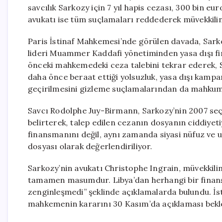
savcılık Sarkozy için 7 yıl hapis cezası, 300 bin eur
avukatı ise tüm suçlamaları reddederek müvekkil
Paris İstinaf Mahkemesi’nde görülen davada, Sar
lideri Muammer Kaddafi yönetiminden yasa dışı fin
önceki mahkemedeki ceza talebini tekrar ederek, 
daha önce beraat ettiği yolsuzluk, yasa dışı kam
geçirilmesini gizleme suçlamalarından da mahkum 
Savcı Rodolphe Juy-Birmann, Sarkozy’nin 2007 seçim
belirterek, talep edilen cezanın dosyanın ciddiyeti
finansmanını değil, aynı zamanda siyasi nüfuz ve ulu
dosyası olarak değerlendiriliyor.
Sarkozy’nin avukatı Christophe Ingrain, müvekkili
tamamen masumdur. Libya’dan herhangi bir finans
zenginleşmedi” şeklinde açıklamalarda bulundu. İstin
mahkemenin kararını 30 Kasım’da açıklaması bekl