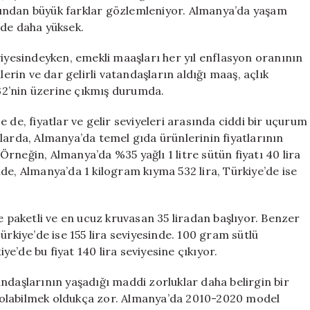
Farklı
çısından büyük farklar gözlemleniyor. Almanya’da yaşam
Dünya
üde daha yüksek.
için
viyesindeyken, emekli maaşları her yıl enflasyon oranının
lerin ve dar gelirli vatandaşların aldığı maaş, açlık
%32’nin üzerine çıkmış durumda.
 de, fiyatlar ve gelir seviyeleri arasında ciddi bir uçurum
larda, Almanya’da temel gıda ürünlerinin fiyatlarının
rneğin, Almanya’da %35 yağlı 1 litre sütün fiyatı 40 lira
kilde, Almanya’da 1 kilogram kıyma 532 lira, Türkiye’de ise
e paketli ve en ucuz kruvasan 35 liradan başlıyor. Benzer
ürkiye’de ise 155 lira seviyesinde. 100 gram sütlü
iye’de bu fiyat 140 lira seviyesine çıkıyor.
ndaşlarının yaşadığı maddi zorluklar daha belirgin bir
bi olabilmek oldukça zor. Almanya’da 2010-2020 model