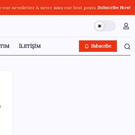
o our newsletter & never miss our best posts.
Subscribe Now!
TIM
İLETİŞİM
Subscribe
ı
SON YAZILAR
Pixel Telefonlara Yapay Zeka Destekli Saat
Tasarımları Geliyor