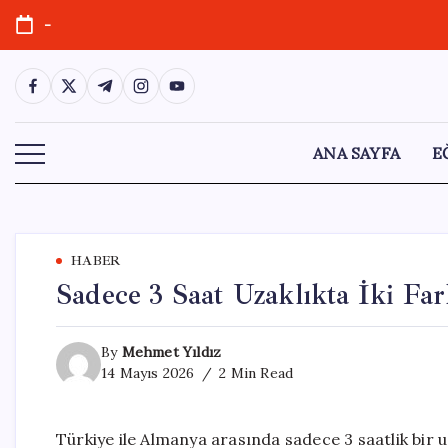
Skip
-
to
content
https://www.facebook.com/
https://twitter.com/
https://t.me/
https://www.instagram.com/
https://youtube.com/
ANA SAYFA
E
HABER
Sadece 3 Saat Uzaklıkta İki Fa
By
Mehmet Yıldız
14 Mayıs 2026
2 Min Read
Türkiye ile Almanya arasında sadece 3 saatlik bir 