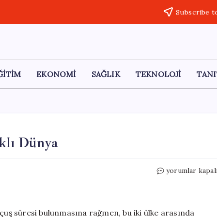
Subscribe t
ĞİTİM
EKONOMİ
SAĞLIK
TEKNOLOJİ
TANI
rklı Dünya
Sadece
yorumlar kapal
3
Saat
Uzaklıkta
İki
uçuş süresi bulunmasına rağmen, bu iki ülke arasında