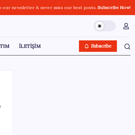
o our newsletter & never miss our best posts.
Subscribe Now!
TIM
İLETİŞİM
Subscribe
ı
SON YAZILAR
iPhone 18 Pro Ne Zaman Tanıtılacak?