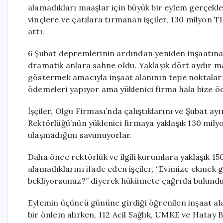
alamadıkları maaşlar için büyük bir eylem gerçekleş
vinçlere ve çatılara tırmanan işçiler, 130 milyon TL
attı.
6 Şubat depremlerinin ardından yeniden inşaatına
dramatik anlara sahne oldu. Yaklaşık dört aydır ma
göstermek amacıyla inşaat alanının tepe noktaların
ödemeleri yapıyor ama yüklenici firma hala bize 
İşçiler, Olgu Firması’nda çalıştıklarını ve Şubat a
Rektörlüğü’nün yüklenici firmaya yaklaşık 130 milyo
ulaşmadığını savunuyorlar.
Daha önce rektörlük ve ilgili kurumlara yaklaşık 15
alamadıklarını ifade eden işçiler, “Evimize ekmek
bekliyorsunuz?” diyerek hükümete çağrıda bulundu
Eylemin üçüncü gününe girdiği öğrenilen inşaat ala
bir önlem alırken, 112 Acil Sağlık, UMKE ve Hatay B