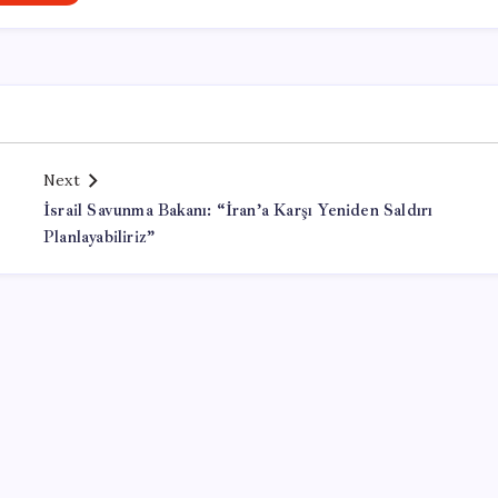
Next
İsrail Savunma Bakanı: “İran’a Karşı Yeniden Saldırı
Planlayabiliriz”
Office Lisans Satın Al
valorant hack buy