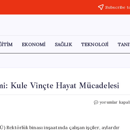
Subscribe t
ĞİTİM
EKONOMİ
SAĞLIK
TEKNOLOJİ
TANI
mi: Kule Vinçte Hayat Mücadelesi
Rektörlük
yorumlar kapal
İnşaatında
İşçi
Eylemi:
Kule
Rektörlük binası inşaatında çalışan işçiler, aylardır