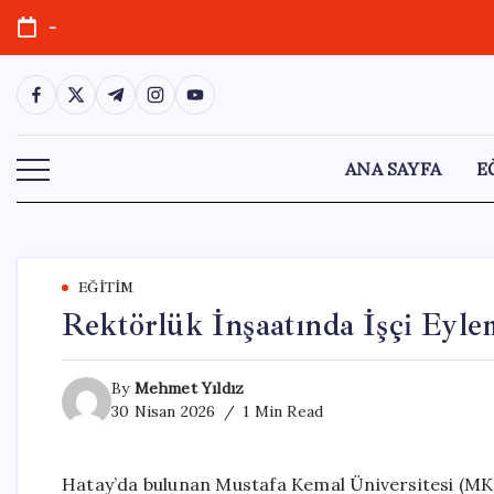
Skip
-
to
content
https://www.facebook.com/
https://twitter.com/
https://t.me/
https://www.instagram.com/
https://youtube.com/
ANA SAYFA
E
EĞITIM
Rektörlük İnşaatında İşçi Eyle
By
Mehmet Yıldız
30 Nisan 2026
1 Min Read
Hatay’da bulunan Mustafa Kemal Üniversitesi (MKÜ) 