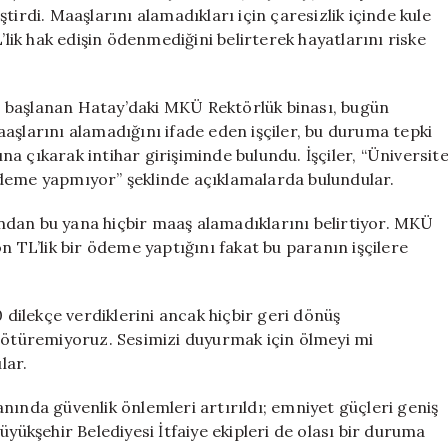
Vinçte
tirdi. Maaşlarını alamadıkları için çaresizlik içinde kule
Hayat
’lik hak edişin ödenmediğini belirterek hayatlarını riske
Mücadelesi
için
 başlanan Hatay’daki MKÜ Rektörlük binası, bugün
aşlarını alamadığını ifade eden işçiler, bu duruma tepki
a çıkarak intihar girişiminde bulundu. İşçiler, “Üniversit
ödeme yapmıyor” şeklinde açıklamalarda bulundular.
yından bu yana hiçbir maaş alamadıklarını belirtiyor. MKÜ
n TL’lik bir ödeme yaptığını fakat bu paranın işçilere
0 dilekçe verdiklerini ancak hiçbir geri dönüş
 götüremiyoruz. Sesimizi duyurmak için ölmeyi mi
lar.
nında güvenlik önlemleri artırıldı; emniyet güçleri geniş
üyükşehir Belediyesi İtfaiye ekipleri de olası bir duruma