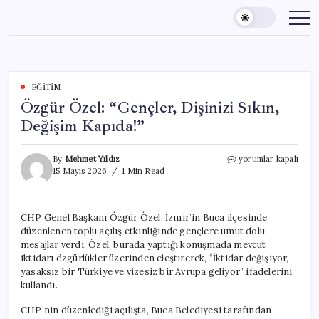
Skip
to
content
EĞITIM
Özgür Özel: “Gençler, Dişinizi Sıkın,
Değişim Kapıda!”
Özgür
By
Mehmet Yıldız
yorumlar kapalı
Özel:
15 Mayıs 2026
1 Min Read
“Gençler,
Dişinizi
Sıkın,
CHP Genel Başkanı Özgür Özel, İzmir’in Buca ilçesinde
Değişim
düzenlenen toplu açılış etkinliğinde gençlere umut dolu
Kapıda!”
için
mesajlar verdi. Özel, burada yaptığı konuşmada mevcut
iktidarı özgürlükler üzerinden eleştirerek, “İktidar değişiyor,
yasaksız bir Türkiye ve vizesiz bir Avrupa geliyor” ifadelerini
kullandı.
CHP’nin düzenlediği açılışta, Buca Belediyesi tarafından