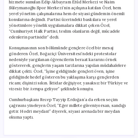
hizmete sunulan Edip Akbayram Etüd Merkezi ve Naim
Süleymanoğlu Spor Merkezi’nin açılışına katılan Özel, hem
yerel yönetim çalışmalarına hem de siyasi gündemin önemli
konularına değindi. Partisi üzerindeki baskılara ve yerel
yönetimlere yönelik uygulamalara dikkat çeken Özel,
“Cumhuriyet Halk Partisi, teslim olanların değil, mücadele
edenlerin partisidir” dedi.
Konuşmasının son bölümünde gençlere özel bir mesaj
gönderen Özel, Boğaziçi Üniversitesi’ndeki protestolar
nedeniyle yargılanan öğrencilerin beraat kararını örnek
göstererek, gençlerin yaşam tarzlarına yapılan müdahalelere
dikkat çekti. Özel, “İşine geldiğinde gençleri öven, işine
geldiğinde hedef gösteren bu yaklaşıma karşı gençlerden
ricam; dişinizi sıkın. İktidar değişiyor, yasaksız bir Türkiye ve
vizesiz bir Avrupa geliyor” şeklinde konuştu.
Cumhurbaşkanı Recep Tayyip Erdoğan’a da erken seçim
çağrısını yineleyen Özel, “Eğer millete güveniyorsan, sandığı
getir. Hodri meydan!” diyerek, siyasi arenada bir meydan
okuma yaptı.