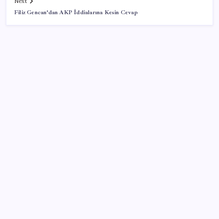
Next
Filiz Gencan’dan AKP İddialarına Kesin Cevap
SON YAZILAR
iPhone 18 Pro Ne Zaman Tanıtılacak?
iOS 27 ile iPhone Kilit Ekranında Neler Değişiyor?
Lufthansa’nın karı yüksek yakıt maliyetleri ve grev
nedeniyle eridi
Erdoğan ve YAŞ üyeleri, Anıtkabir’i ziyaret etti
BBVA Research tarih işaret etti: Merkez Bankası ne