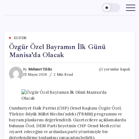
Skip
to
content
EĞITIM
Özgür Özel Bayramın İlk Günü
Manisa’da Olacak
Özgür
By
Mehmet Yıldız
yorumlar kapalı
Özel
25 Mayıs 2026
2 Min Read
Bayramın
İlk
Günü
Manisa’da
Olacak
için
Cumhuriyet Halk Partisi (CHP) Genel Başkanı Özgür Özel,
Türkiye Büyük Millet Meclisi’ndeki (TBMM) programını ve
bayram planlarını değerlendirdi. Gazetecilere açıklamalarda
bulunan Özel, DEM Parti heyetinin CHP Genel Merkezi’ni
ziyaret edeceğini ve ardından parti yönetimiyle bir
değerlendirme toplantısı yapacağını belirtti.