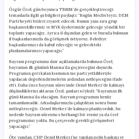
Özgür Özel, gün boyunca TBMM’de gerçekleştireceği
temaslarla ilgili şu bilgileri paylaştı: “Bugün Meclis’teyiz. DEM
Parti heyeti bizleri ziyaret edecek. Bunun yanı sıra grup
başkanvekillerimiz ve MYK üyelerimizle geleceğe yönelik bir
toplantı yapacağız. Ayrıca il dışından gelen ve burada bulunan
il başkanlarımızla da görüşmek istiyoruz. Belediye
başkanlarımızı da kabul edeceğiz ve gelecekteki
planlamalarımızı yapacağız.”
Bayram programına dair açıklamalarda bulunan Özel,
bayramın ilk gününü Manisa’da geçireceğini duyurdu.
Programın geri kalan kısmının ise parti yetkilileriyle
yapılacak değerlendirmelerin ardından netleşeceğini ifade
etti. Daha önce bayram sürecinde Genel Merkez’de kalmayı
düşündüklerini aktaran Özel, şunları söyledi: “Bayramın ilk
günü Manisa’da olacağım. Bayram programını henüz
tamamlamadık. Arkadaşlarımızla çalıştıktan sonra bunu
netleştireceğiz. Genel Merkez’de kalmayı planlıyorduk, bu
nedenle bayram süresince herhangi bir resmi ya da özel
programımız yoktu. Bu çerçevede gerekli görüşmeleri
yapacağız.”
Öte yandan, CHP Genel Merkezi’ne yapılan polis baskını ve