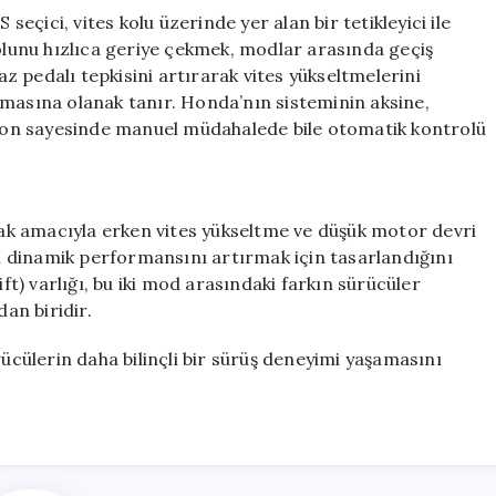
çici, vites kolu üzerinde yer alan bir tetikleyici ile
kolunu hızlıca geriye çekmek, modlar arasında geçiş
 pedalı tepkisini artırarak vites yükseltmelerini
şmasına olanak tanır. Honda’nın sisteminin aksine,
on sayesinde manuel müdahalede bile otomatik kontrolü
k amacıyla erken vites yükseltme ve düşük motor devri
 dinamik performansını artırmak için tasarlandığını
ift) varlığı, bu iki mod arasındaki farkın sürücüler
dan biridir.
rücülerin daha bilinçli bir sürüş deneyimi yaşamasını