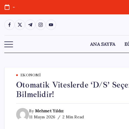
Skip
-
to
content
https://www.facebook.com/
https://twitter.com/
https://t.me/
https://www.instagram.com/
https://youtube.com/
ANA SAYFA
E
EKONOMI
Otomatik Viteslerde ‘D/S’ Seçe
Bilmelidir!
By
Mehmet Yıldız
11 Mayıs 2026
2 Min Read