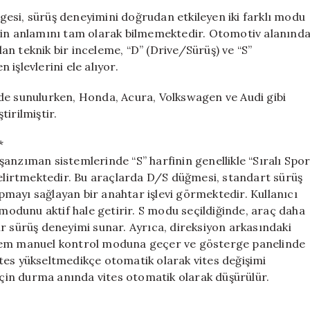
Neyi
esi, sürüş deneyimini doğrudan etkileyen iki farklı modu
İfade
erin anlamını tam olarak bilmemektedir. Otomotiv alanınd
Ediyor?
n teknik bir inceleme, “D” (Drive/Sürüş) ve “S”
Sürücüler
işlevlerini ele alıyor.
Bilmelidir!
için
de sunulurken, Honda, Acura, Volkswagen ve Audi gibi
tirilmiştir.
*
anzıman sistemlerinde “S” harfinin genellikle “Sıralı Spo
belirtmektedir. Bu araçlarda D/S düğmesi, standart sürüş
mayı sağlayan bir anahtar işlevi görmektedir. Kullanıcı
 modunu aktif hale getirir. S modu seçildiğinde, araç daha
r sürüş deneyimi sunar. Ayrıca, direksiyon arkasındaki
 sistem manuel kontrol moduna geçer ve gösterge panelinde
tes yükseltmedikçe otomatik olarak vites değişimi
in durma anında vites otomatik olarak düşürülür.