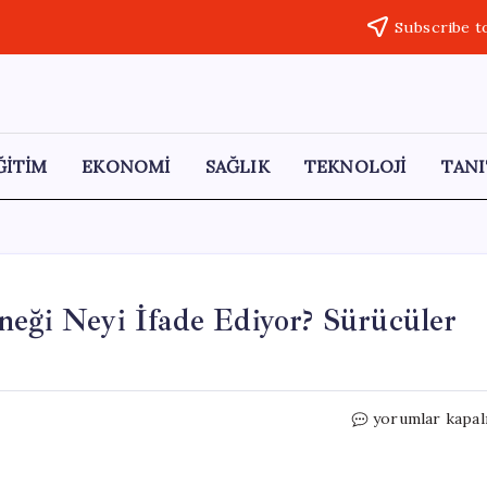
Subscribe t
ĞİTİM
EKONOMİ
SAĞLIK
TEKNOLOJİ
TANI
neği Neyi İfade Ediyor? Sürücüler
Otomatik
yorumlar kapal
Viteslerde
‘D/S’
Seçeneği