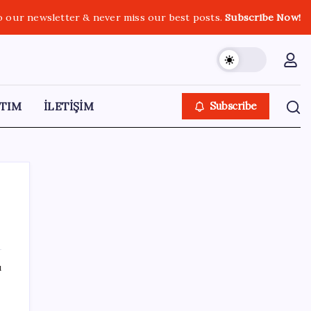
o our newsletter & never miss our best posts.
Subscribe Now!
TIM
İLETİŞİM
Subscribe
SON YAZILAR
ı
iOS 27 ile iPhone Kilit Ekranında Neler
Değişiyor?