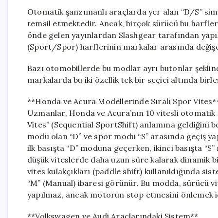
Otomatik şanzımanlı araçlarda yer alan “D/S” simg
temsil etmektedir. Ancak, birçok sürücü bu harfl
önde gelen yayınlardan Slashgear tarafından yapıla
(Sport/Spor) harflerinin markalar arasında değişen 
Bazı otomobillerde bu modlar ayrı butonlar şeklin
markalarda bu iki özellik tek bir seçici altında birleş
**Honda ve Acura Modellerinde Sıralı Spor Vites*
Uzmanlar, Honda ve Acura’nın 10 vitesli otomatik ş
Vites” (Sequential SportShift) anlamına geldiğini 
modu olan “D” ve spor modu “S” arasında geçiş yap
ilk basışta “D” moduna geçerken, ikinci basışta “S”
düşük viteslerde daha uzun süre kalarak dinamik bi
vites kulakçıkları (paddle shift) kullanıldığında
“M” (Manual) ibaresi görünür. Bu modda, sürücü vi
yapılmaz, ancak motorun stop etmesini önlemek iç
**Volkswagen ve Audi Araçlarındaki Sistem**