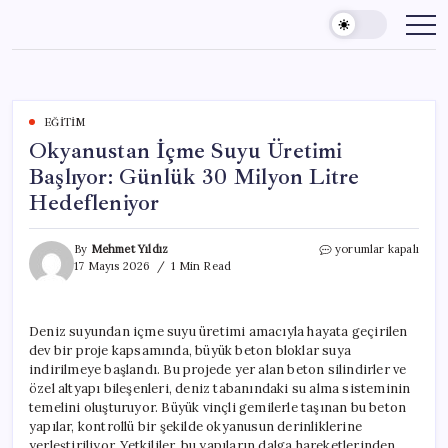
Skip
to
content
EĞITIM
Okyanustan İçme Suyu Üretimi
Başlıyor: Günlük 30 Milyon Litre
Hedefleniyor
Okyanustan
By
Mehmet Yıldız
yorumlar kapalı
İçme
17 Mayıs 2026
1 Min Read
Suyu
Üretimi
Başlıyor:
Deniz suyundan içme suyu üretimi amacıyla hayata geçirilen
Günlük
dev bir proje kapsamında, büyük beton bloklar suya
30
Milyon
indirilmeye başlandı. Bu projede yer alan beton silindirler ve
Litre
özel altyapı bileşenleri, deniz tabanındaki su alma sisteminin
Hedefleniyor
temelini oluşturuyor. Büyük vinçli gemilerle taşınan bu beton
için
yapılar, kontrollü bir şekilde okyanusun derinliklerine
yerleştiriliyor. Yetkililer, bu yapıların dalga hareketlerinden