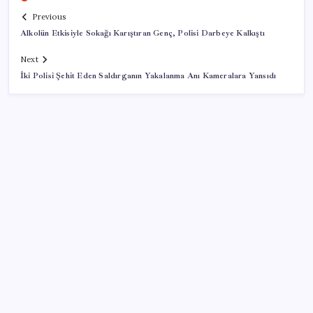
Previous
Alkolün Etkisiyle Sokağı Karıştıran Genç, Polisi Darbeye Kalkıştı
Next
İki Polisi Şehit Eden Saldırganın Yakalanma Anı Kameralara Yansıdı
SON YAZILAR
iPhone 18 Pro Ne Zaman Tanıtılacak?
iOS 27 ile iPhone Kilit Ekranında Neler Değişiyor?
Lufthansa’nın karı yüksek yakıt maliyetleri ve grev