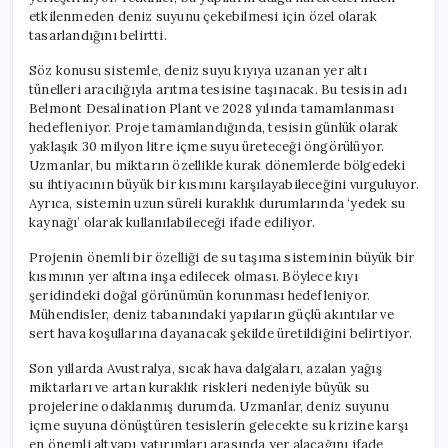
etkilenmeden deniz suyunu çekebilmesi için özel olarak
tasarlandığını belirtti.
Söz konusu sistemle, deniz suyu kıyıya uzanan yer altı
tünelleri aracılığıyla arıtma tesisine taşınacak. Bu tesisin adı
Belmont Desalination Plant ve 2028 yılında tamamlanması
hedefleniyor. Proje tamamlandığında, tesisin günlük olarak
yaklaşık 30 milyon litre içme suyu üreteceği öngörülüyor.
Uzmanlar, bu miktarın özellikle kurak dönemlerde bölgedeki
su ihtiyacının büyük bir kısmını karşılayabileceğini vurguluyor.
Ayrıca, sistemin uzun süreli kuraklık durumlarında ‘yedek su
kaynağı’ olarak kullanılabileceği ifade ediliyor.
Projenin önemli bir özelliği de su taşıma sisteminin büyük bir
kısmının yer altına inşa edilecek olması. Böylece kıyı
şeridindeki doğal görünümün korunması hedefleniyor.
Mühendisler, deniz tabanındaki yapıların güçlü akıntılar ve
sert hava koşullarına dayanacak şekilde üretildiğini belirtiyor.
Son yıllarda Avustralya, sıcak hava dalgaları, azalan yağış
miktarları ve artan kuraklık riskleri nedeniyle büyük su
projelerine odaklanmış durumda. Uzmanlar, deniz suyunu
içme suyuna dönüştüren tesislerin gelecekte su krizine karşı
en önemli altyapı yatırımları arasında yer alacağını ifade