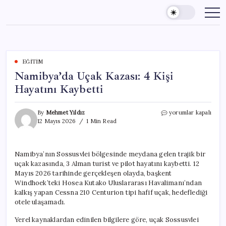
Skip
to
content
EĞITIM
Namibya’da Uçak Kazası: 4 Kişi
Hayatını Kaybetti
Namibya’da
By
Mehmet Yıldız
yorumlar kapalı
Uçak
12 Mayıs 2026
1 Min Read
Kazası:
4
Kişi
Namibya’nın Sossusvlei bölgesinde meydana gelen trajik bir
Hayatını
uçak kazasında, 3 Alman turist ve pilot hayatını kaybetti. 12
Kaybetti
için
Mayıs 2026 tarihinde gerçekleşen olayda, başkent
Windhoek’teki Hosea Kutako Uluslararası Havalimanı’ndan
kalkış yapan Cessna 210 Centurion tipi hafif uçak, hedeflediği
otele ulaşamadı.
Yerel kaynaklardan edinilen bilgilere göre, uçak Sossusvlei