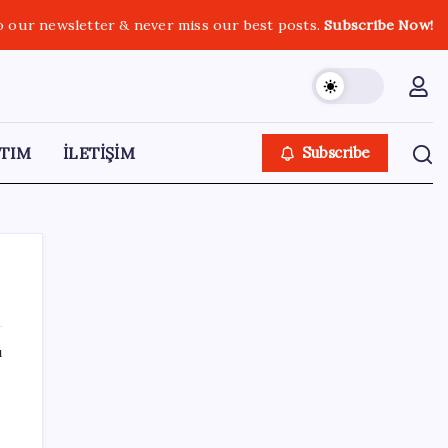
o our newsletter & never miss our best posts.
Subscribe Now!
TIM
İLETİŞİM
Subscribe
ı
SON YAZILAR
Pixel Telefonlara Yapay Zeka Destekli Saat
Tasarımları Geliyor