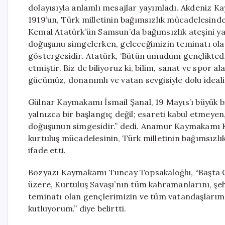
dolayısıyla anlamlı mesajlar yayımladı. Akdeniz Ka
1919’un, Türk milletinin bağımsızlık mücadelesind
Kemal Atatürk’ün Samsun’da bağımsızlık ateşini yakt
doğuşunu simgelerken, geleceğimizin teminatı ol
göstergesidir. Atatürk, ‘Bütün umudum gençlikted
etmiştir. Biz de biliyoruz ki, bilim, sanat ve spor a
gücümüz, donanımlı ve vatan sevgisiyle dolu ideali
Gülnar Kaymakamı İsmail Şanal, 19 Mayıs’ı büyük bi
yalnızca bir başlangıç değil; esareti kabul etmey
doğuşunun simgesidir.” dedi. Anamur Kaymakamı Ke
kurtuluş mücadelesinin, Türk milletinin bağımsızl
ifade etti.
Bozyazı Kaymakamı Tuncay Topsakaloğlu, “Başta G
üzere, Kurtuluş Savaşı’nın tüm kahramanlarını, şeh
teminatı olan gençlerimizin ve tüm vatandaşlarım
kutluyorum.” diye belirtti.