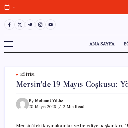
Skip
-
to
content
https://www.facebook.com/
https://twitter.com/
https://t.me/
https://www.instagram.com/
https://youtube.com/
ANA SAYFA
E
EĞITIM
Mersin’de 19 Mayıs Coşkusu: Yö
By
Mehmet Yıldız
20 Mayıs 2026
2 Min Read
Mersin’deki kaymakamlar ve belediye başkanları, 