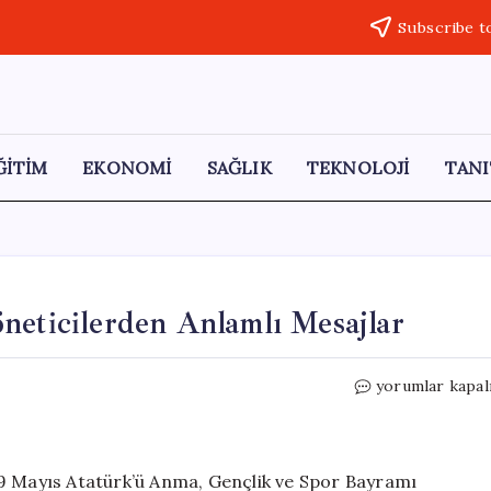
Subscribe t
ĞİTİM
EKONOMİ
SAĞLIK
TEKNOLOJİ
TANI
neticilerden Anlamlı Mesajlar
Mersin’de
yorumlar kapal
19
Mayıs
Coşkusu:
Yöneticilerden
19 Mayıs Atatürk’ü Anma, Gençlik ve Spor Bayramı