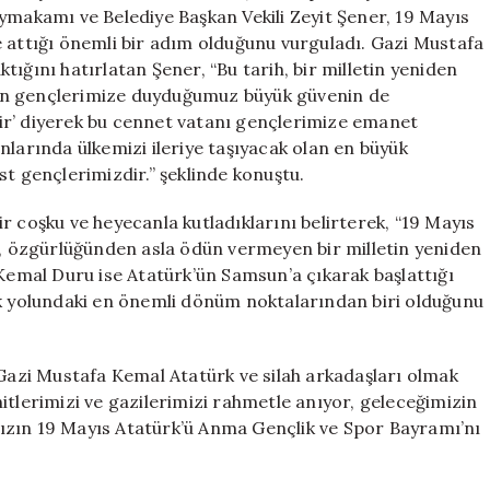
Anlamlı
ymakamı ve Belediye Başkan Vekili Zeyit Şener, 19 Mayıs
Mesajlar
e attığı önemli bir adım olduğunu vurguladı. Gazi Mustafa
için
ığını hatırlatan Şener, “Bu tarih, bir milletin yeniden
an gençlerimize duyduğumuz büyük güvenin de
ir’ diyerek bu cennet vatanı gençlerimize emanet
lanlarında ülkemizi ileriye taşıyacak olan en büyük
st gençlerimizdir.” şeklinde konuştu.
r coşku ve heyecanla kutladıklarını belirterek, “19 Mayıs
en, özgürlüğünden asla ödün vermeyen bir milletin yeniden
mal Duru ise Atatürk’ün Samsun’a çıkarak başlattığı
ık yolundaki en önemli dönüm noktalarından biri olduğunu
azi Mustafa Kemal Atatürk ve silah arkadaşları olmak
itlerimizi ve gazilerimizi rahmetle anıyor, geleceğimizin
ızın 19 Mayıs Atatürk’ü Anma Gençlik ve Spor Bayramı’nı