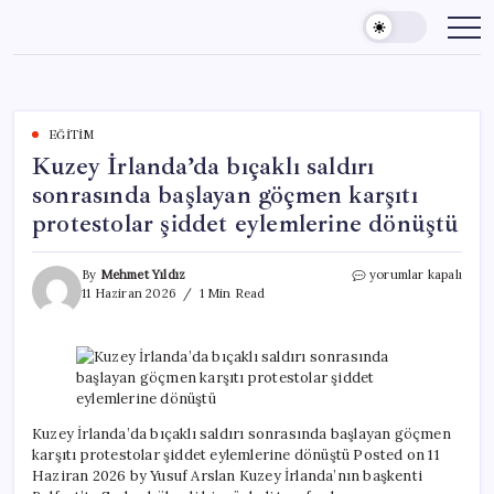
Skip
to
content
EĞITIM
Kuzey İrlanda’da bıçaklı saldırı
sonrasında başlayan göçmen karşıtı
protestolar şiddet eylemlerine dönüştü
Kuzey
By
Mehmet Yıldız
yorumlar kapalı
İrlanda’da
11 Haziran 2026
1 Min Read
bıçaklı
saldırı
sonrasında
başlayan
göçmen
karşıtı
protestolar
Kuzey İrlanda’da bıçaklı saldırı sonrasında başlayan göçmen
şiddet
karşıtı protestolar şiddet eylemlerine dönüştü Posted on 11
eylemlerine
Haziran 2026 by Yusuf Arslan Kuzey İrlanda’nın başkenti
dönüştü