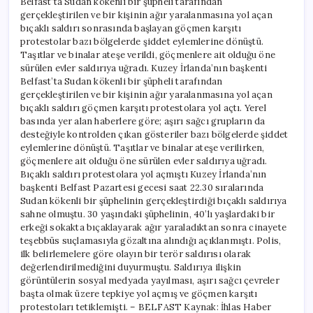
Belfast’ta Sudan kökenli bir şüpheli tarafından
için
gerçekleştirilen ve bir kişinin ağır yaralanmasına yol açan
bıçaklı saldırı sonrasında başlayan göçmen karşıtı
protestolar bazı bölgelerde şiddet eylemlerine dönüştü.
Taşıtlar ve binalar ateşe verildi, göçmenlere ait olduğu öne
sürülen evler saldırıya uğradı. Kuzey İrlanda’nın başkenti
Belfast’ta Sudan kökenli bir şüpheli tarafından
gerçekleştirilen ve bir kişinin ağır yaralanmasına yol açan
bıçaklı saldırı göçmen karşıtı protestolara yol açtı. Yerel
basında yer alan haberlere göre; aşırı sağcı grupların da
desteğiyle kontrolden çıkan gösteriler bazı bölgelerde şiddet
eylemlerine dönüştü. Taşıtlar ve binalar ateşe verilirken,
göçmenlere ait olduğu öne sürülen evler saldırıya uğradı.
Bıçaklı saldırı protestolara yol açmıştı Kuzey İrlanda’nın
başkenti Belfast Pazartesi gecesi saat 22.30 sıralarında
Sudan kökenli bir şüphelinin gerçekleştirdiği bıçaklı saldırıya
sahne olmuştu. 30 yaşındaki şüphelinin, 40’lı yaşlardaki bir
erkeği sokakta bıçaklayarak ağır yaraladıktan sonra cinayete
teşebbüs suçlamasıyla gözaltına alındığı açıklanmıştı. Polis,
ilk belirlemelere göre olayın bir terör saldırısı olarak
değerlendirilmediğini duyurmuştu. Saldırıya ilişkin
görüntülerin sosyal medyada yayılması, aşırı sağcı çevreler
başta olmak üzere tepkiye yol açmış ve göçmen karşıtı
protestoları tetiklemişti. – BELFAST Kaynak: İhlas Haber