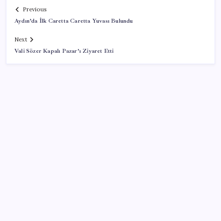
Previous
Aydın’da İlk Caretta Caretta Yuvası Bulundu
Next
Vali Sözer Kapalı Pazar’ı Ziyaret Etti
SON YAZILAR
iPhone 18 Pro Ne Zaman Tanıtılacak?
iOS 27 ile iPhone Kilit Ekranında Neler Değişiyor?
Lufthansa’nın karı yüksek yakıt maliyetleri ve grev