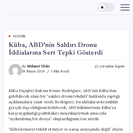
Skip
to
content
EĞITIM
Küba, ABD’nin Saldırı Dronu
İddialarına Sert Tepki Gösterdi
Küba,
By
Mehmet Yıldız
yorumlar kapalı
ABD’nin
18 Mayıs 2026
1 Min Read
Saldırı
Dronu
İddialarına
Küba Dışişleri Bakanı Bruno Rodriguez, ABD’nin Küba’dan
Sert
gelebilecek olası bir “saldırı dronu tehdidi” hakkında yaptığı
Tepki
Gösterdi
açıklamalara yanıt verdi. Rodriguez, bu iddiaların kesinlikle
için
gerçek dışı olduğunu belirterek, ABD hükümetinin Küba’ya
karşı uyguladığı politikaları meşrulaştırmak amacıyla
“uydurulmuş bir dosya” oluşturduğunu öne sürdü.
“Küba kimseyi tehdit etmiyor ve savaş arayışında değil,” diyen