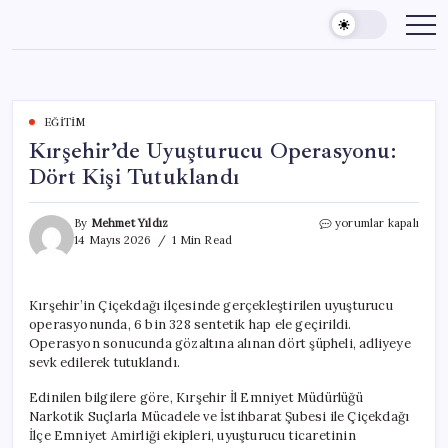
Skip
to
content
EĞITIM
Kırşehir’de Uyuşturucu Operasyonu:
Dört Kişi Tutuklandı
Kırşehir’de
By
Mehmet Yıldız
yorumlar kapalı
Uyuşturucu
14 Mayıs 2026
1 Min Read
Operasyonu:
Dört
Kişi
Kırşehir’in Çiçekdağı ilçesinde gerçekleştirilen uyuşturucu
Tutuklandı
operasyonunda, 6 bin 328 sentetik hap ele geçirildi.
için
Operasyon sonucunda gözaltına alınan dört şüpheli, adliyeye
sevk edilerek tutuklandı.
Edinilen bilgilere göre, Kırşehir İl Emniyet Müdürlüğü
Narkotik Suçlarla Mücadele ve İstihbarat Şubesi ile Çiçekdağı
İlçe Emniyet Amirliği ekipleri, uyuşturucu ticaretinin