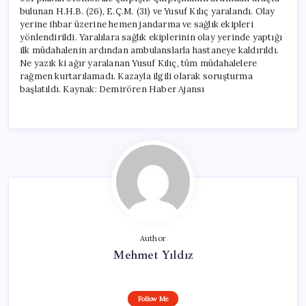
Kaybetti,
bulunan H.H.B. (26), E.Ç.M. (31) ve Yusuf Kılıç yaralandı. Olay
2
yerine ihbar üzerine hemen jandarma ve sağlık ekipleri
Kişi
yönlendirildi. Yaralılara sağlık ekiplerinin olay yerinde yaptığı
Yaralandı
ilk müdahalenin ardından ambulanslarla hastaneye kaldırıldı.
için
Ne yazık ki ağır yaralanan Yusuf Kılıç, tüm müdahalelere
rağmen kurtarılamadı. Kazayla ilgili olarak soruşturma
başlatıldı. Kaynak: Demirören Haber Ajansı
Author
Mehmet Yıldız
Follow Me