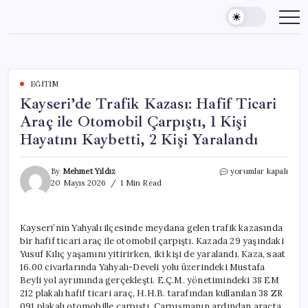
Skip
to
content
EĞITIM
Kayseri’de Trafik Kazası: Hafif Ticari
Araç ile Otomobil Çarpıştı, 1 Kişi
Hayatını Kaybetti, 2 Kişi Yaralandı
Kayseri’de
By
Mehmet Yıldız
yorumlar kapalı
Trafik
20 Mayıs 2026
1 Min Read
Kazası:
Hafif
Ticari
Kayseri’nin Yahyalı ilçesinde meydana gelen trafik kazasında
Araç
bir hafif ticari araç ile otomobil çarpıştı. Kazada 29 yaşındaki
ile
Otomobil
Yusuf Kılıç yaşamını yitirirken, iki kişi de yaralandı. Kaza, saat
Çarpıştı,
16.00 civarlarında Yahyalı-Develi yolu üzerindeki Mustafa
1
Beyli yol ayrımında gerçekleşti. E.Ç.M. yönetimindeki 38 EM
Kişi
212 plakalı hafif ticari araç, H.H.B. tarafından kullanılan 38 ZR
Hayatını
091 plakalı otomobille çarpıştı. Çarpışmanın ardından araçta