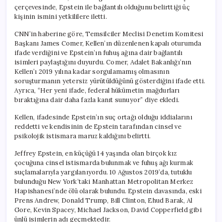
çerçevesinde, Epstein ile bağlantılı olduğunu belirttiği üç
kişinin ismini yetkililere iletti.
CNN’in haberine göre, Temsilciler Meclisi Denetim Komitesi
Başkanı James Comer, Kellen’ın düzenlenen kapalı oturumda
ifade verdiğini ve Epstein’ın fuhuş ağına dair bağlantılı
isimleri paylaştığını duyurdu. Comer, Adalet Bakanlığı’nın
Kellen’ı 2019 yılına kadar sorgulamamış olmasının
soruşturmanın yetersiz yürütüldüğünü gösterdiğini ifade etti.
Ayrıca, “Her yeni ifade, federal hükümetin mağdurları
bıraktığına dair daha fazla kanıt sunuyor” diye ekledi.
Kellen, ifadesinde Epstein’ın suç ortağı olduğu iddialarını
reddetti ve kendisinin de Epstein tarafından cinsel ve
psikolojik istismara maruz kaldığını belirtti.
Jeffrey Epstein, en küçüğü 14 yaşında olan birçok kız
çocuğuna cinsel istismarda bulunmak ve fuhuş ağı kurmak
suçlamalarıyla yargılanıyordu. 10 Ağustos 2019’da, tutuklu
bulunduğu New York’taki Manhattan Metropolitan Merkez
Hapishanesi’nde ölü olarak bulundu. Epstein davasında, eski
Prens Andrew, Donald Trump, Bill Clinton, Ehud Barak, Al
Gore, Kevin Spacey, Michael Jackson, David Copperfield gibi
ünlü isimlerin adı geçmektedir.