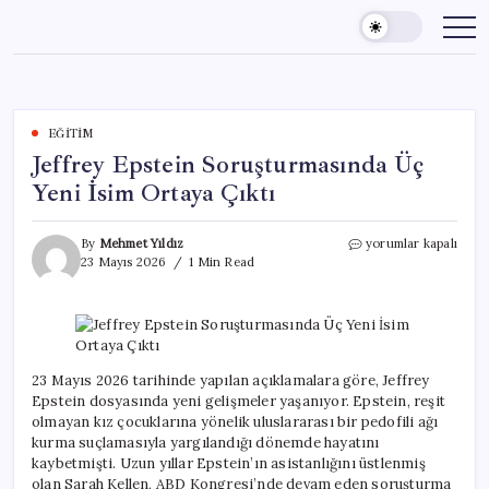
Skip
to
content
EĞITIM
Jeffrey Epstein Soruşturmasında Üç
Yeni İsim Ortaya Çıktı
Jeffrey
By
Mehmet Yıldız
yorumlar kapalı
Epstein
23 Mayıs 2026
1 Min Read
Soruşturmasında
Üç
Yeni
İsim
Ortaya
Çıktı
23 Mayıs 2026 tarihinde yapılan açıklamalara göre, Jeffrey
için
Epstein dosyasında yeni gelişmeler yaşanıyor. Epstein, reşit
olmayan kız çocuklarına yönelik uluslararası bir pedofili ağı
kurma suçlamasıyla yargılandığı dönemde hayatını
kaybetmişti. Uzun yıllar Epstein’ın asistanlığını üstlenmiş
olan Sarah Kellen, ABD Kongresi’nde devam eden soruşturma