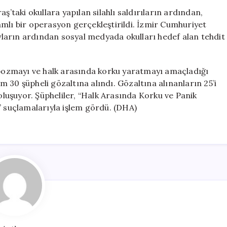
Tehdit
taki okullara yapılan silahlı saldırıların ardından,
Operasyonu:
mlı bir operasyon gerçekleştirildi. İzmir Cumhuriyet
30
ayların ardından sosyal medyada okulları hedef alan tehdit
Kişi
Gözaltında
için
i bozmayı ve halk arasında korku yaratmayı amaçladığı
 30 şüpheli gözaltına alındı. Gözaltına alınanların 25’i
 oluşuyor. Şüpheliler, “Halk Arasında Korku ve Panik
” suçlamalarıyla işlem gördü. (DHA)