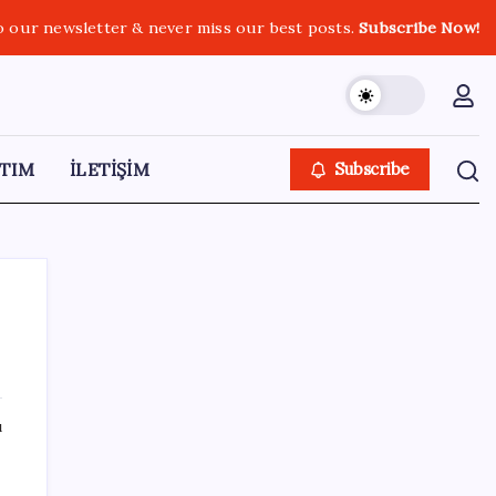
o our newsletter & never miss our best posts.
Subscribe Now!
TIM
İLETİŞİM
Subscribe
SON YAZILAR
ı
iPhone 18 Pro Ne Zaman Tanıtılacak?