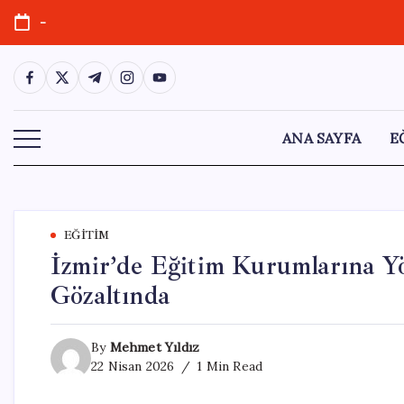
Skip
-
to
content
https://www.facebook.com/
https://twitter.com/
https://t.me/
https://www.instagram.com/
https://youtube.com/
ANA SAYFA
E
EĞITIM
İzmir’de Eğitim Kurumlarına Yö
Gözaltında
By
Mehmet Yıldız
22 Nisan 2026
1 Min Read