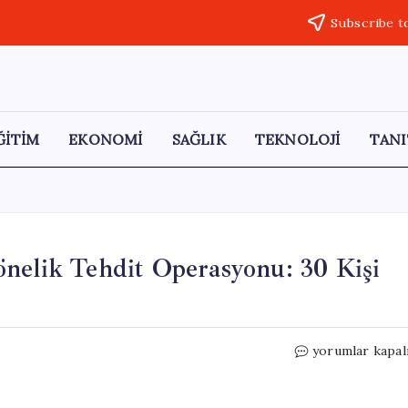
Subscribe t
ĞİTİM
EKONOMİ
SAĞLIK
TEKNOLOJİ
TANI
nelik Tehdit Operasyonu: 30 Kişi
İzmir’de
yorumlar kapal
Eğitim
Kurumlarına
Yönelik