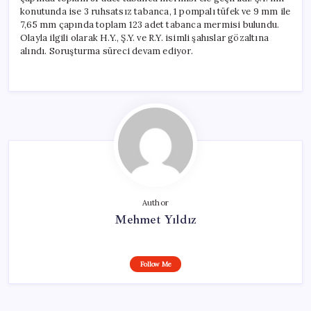
Gözaltında
konutunda ise 3 ruhsatsız tabanca, 1 pompalı tüfek ve 9 mm ile
için
7,65 mm çapında toplam 123 adet tabanca mermisi bulundu.
Olayla ilgili olarak H.Y., Ş.Y. ve R.Y. isimli şahıslar gözaltına
alındı. Soruşturma süreci devam ediyor.
Author
Mehmet Yıldız
Follow Me