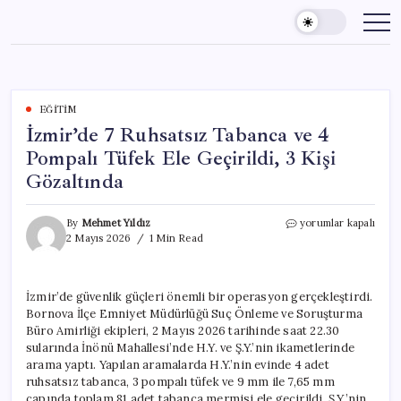
Skip
to
content
EĞITIM
İzmir’de 7 Ruhsatsız Tabanca ve 4
Pompalı Tüfek Ele Geçirildi, 3 Kişi
Gözaltında
İzmir’de
By
Mehmet Yıldız
yorumlar kapalı
7
2 Mayıs 2026
1 Min Read
Ruhsatsız
Tabanca
ve
İzmir’de güvenlik güçleri önemli bir operasyon gerçekleştirdi.
4
Bornova İlçe Emniyet Müdürlüğü Suç Önleme ve Soruşturma
Pompalı
Tüfek
Büro Amirliği ekipleri, 2 Mayıs 2026 tarihinde saat 22.30
Ele
sularında İnönü Mahallesi’nde H.Y. ve Ş.Y.’nin ikametlerinde
Geçirildi,
arama yaptı. Yapılan aramalarda H.Y.’nin evinde 4 adet
3
ruhsatsız tabanca, 3 pompalı tüfek ve 9 mm ile 7,65 mm
Kişi
çapında toplam 81 adet tabanca mermisi ele geçirildi. Ş.Y.’nin