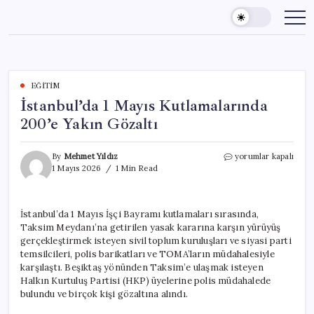
Skip
to
content
EĞITIM
İstanbul’da 1 Mayıs Kutlamalarında
200’e Yakın Gözaltı
İstanbul’da
By
Mehmet Yıldız
yorumlar kapalı
1
1 Mayıs 2026
1 Min Read
Mayıs
Kutlamalarında
200’e
İstanbul’da 1 Mayıs İşçi Bayramı kutlamaları sırasında,
Yakın
Taksim Meydanı’na getirilen yasak kararına karşın yürüyüş
Gözaltı
için
gerçekleştirmek isteyen sivil toplum kuruluşları ve siyasi parti
temsilcileri, polis barikatları ve TOMA’ların müdahalesiyle
karşılaştı. Beşiktaş yönünden Taksim’e ulaşmak isteyen
Halkın Kurtuluş Partisi (HKP) üyelerine polis müdahalede
bulundu ve birçok kişi gözaltına alındı.