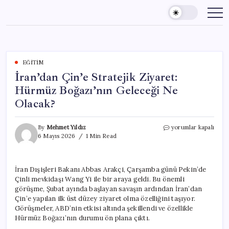
Skip
to
content
EĞITIM
İran’dan Çin’e Stratejik Ziyaret:
Hürmüz Boğazı’nın Geleceği Ne
Olacak?
İran’dan
By
Mehmet Yıldız
yorumlar kapalı
Çin’e
6 Mayıs 2026
1 Min Read
Stratejik
Ziyaret:
Hürmüz
İran Dışişleri Bakanı Abbas Arakçi, Çarşamba günü Pekin’de
Boğazı’nın
Çinli mevkidaşı Wang Yi ile bir araya geldi. Bu önemli
Geleceği
Ne
görüşme, Şubat ayında başlayan savaşın ardından İran’dan
Olacak?
Çin’e yapılan ilk üst düzey ziyaret olma özelliğini taşıyor.
için
Görüşmeler, ABD’nin etkisi altında şekillendi ve özellikle
Hürmüz Boğazı’nın durumu ön plana çıktı.