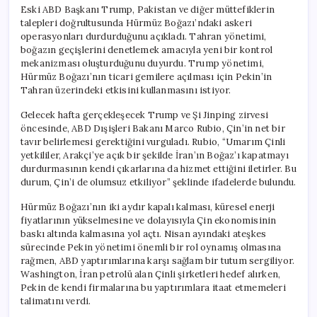
Eski ABD Başkanı Trump, Pakistan ve diğer müttefiklerin
talepleri doğrultusunda Hürmüz Boğazı’ndaki askeri
operasyonları durdurduğunu açıkladı. Tahran yönetimi,
boğazın geçişlerini denetlemek amacıyla yeni bir kontrol
mekanizması oluşturduğunu duyurdu. Trump yönetimi,
Hürmüz Boğazı’nın ticari gemilere açılması için Pekin’in
Tahran üzerindeki etkisini kullanmasını istiyor.
Gelecek hafta gerçekleşecek Trump ve Şi Jinping zirvesi
öncesinde, ABD Dışişleri Bakanı Marco Rubio, Çin’in net bir
tavır belirlemesi gerektiğini vurguladı. Rubio, “Umarım Çinli
yetkililer, Arakçi’ye açık bir şekilde İran’ın Boğaz’ı kapatmayı
durdurmasının kendi çıkarlarına da hizmet ettiğini iletirler. Bu
durum, Çin’i de olumsuz etkiliyor” şeklinde ifadelerde bulundu.
Hürmüz Boğazı’nın iki aydır kapalı kalması, küresel enerji
fiyatlarının yükselmesine ve dolayısıyla Çin ekonomisinin
baskı altında kalmasına yol açtı. Nisan ayındaki ateşkes
sürecinde Pekin yönetimi önemli bir rol oynamış olmasına
rağmen, ABD yaptırımlarına karşı sağlam bir tutum sergiliyor.
Washington, İran petrolü alan Çinli şirketleri hedef alırken,
Pekin de kendi firmalarına bu yaptırımlara itaat etmemeleri
talimatını verdi.