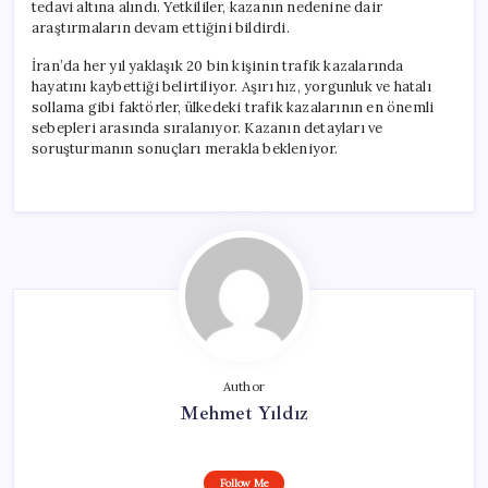
tedavi altına alındı. Yetkililer, kazanın nedenine dair
araştırmaların devam ettiğini bildirdi.
İran’da her yıl yaklaşık 20 bin kişinin trafik kazalarında
hayatını kaybettiği belirtiliyor. Aşırı hız, yorgunluk ve hatalı
sollama gibi faktörler, ülkedeki trafik kazalarının en önemli
sebepleri arasında sıralanıyor. Kazanın detayları ve
soruşturmanın sonuçları merakla bekleniyor.
Author
Mehmet Yıldız
Follow Me