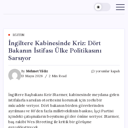
Skip
to
content
EĞITIM
İngiltere Kabinesinde Kriz: Dört
Bakanın İstifası Ülke Politikasını
Sarsıyor
İngiltere
By
Mehmet Yıldız
yorumlar kapalı
Kabinesinde
13 Mayıs 2026
2 Min Read
Kriz:
Dört
Bakanın
İngiltere Başbakanı Keir Starmer, kabinesinde meydana gelen
İstifası
istifalarla sarsılan otoritesini korumak için zorlu bir
Ülke
Politikasını
mücadele veriyor. Dört bakanın birden görevlerinden
Sarsıyor
ayrılması ve 80’den fazla milletvekilinin baskısı, İşçi Partisi
için
içindeki çatışmaların boyutunu gözler önüne seriyor. Starmer,
baş rakibi Wes Streeting ile kritik bir görüşme
gerçekleştirecek.