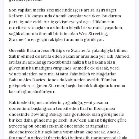
Son yapılan meclis seçimlerinde İşçi Partisi, aşırı sağcı
Reform UK karşısında önemli kayıplar verirken, bu durum
parti içinde ciddi bir iç çekişmeye yol açtı. Hükümetin
otoritesi, sonuçların ardından büyük bir sarsıntı yaşarken,
sağlık alanında önemli bir isim olan Wes Streeting,
Starmer’ın en güçlü rakipleri arasında görülüyor.
Güvenlik Bakanı Jess Phillips ve Starmer’a yakınlığıyla bilinen
Zubir Ahmed de istifa eden bakanlar arasında yer aldı. Ahmed,
istifasını açıkladığı mektubunda halkın başbakana olan
güveninin kalmadığını vurguladı. Ahmed’e ek olarak, yerel
yönetimlerden sorumlu Miatta Fahnbulleh ve Mağdurlar
Bakanı Alex Davies-Jones da kabineden ayrıldı. Tüm bu
gelişmelere rağmen Starmer, başbakanlık koltuğunu koruma
kararlılığını sürdürüyor.
Kabinedeki iç mücadelenin yoğunluğu, yeni yasama
döneminin başlangıcını temsil eden Kral’ın Konuşması
öncesinde Downing Sokağı’nda görülecek olan görüşme ile
bir kez daha gündeme gelecek. BBC’den alınan bilgilere göre,
Streeting bu önemli etkinlik öncesinde tartışmaları
alevlendirecek bir açıklama yapmaktan kaçınacak. Ancak,
Starmer’ın geleceği üzerindeki belirsizlik, parlamentoda hala