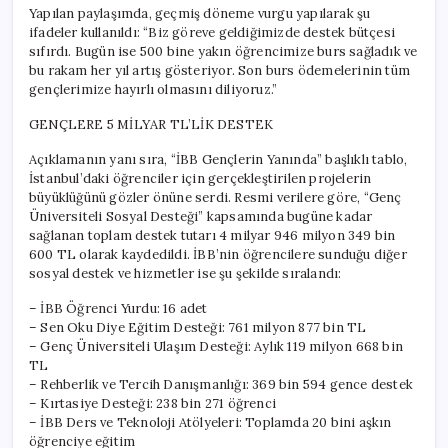
Yapılan paylaşımda, geçmiş döneme vurgu yapılarak şu
ifadeler kullanıldı: “Biz göreve geldiğimizde destek bütçesi
sıfırdı. Bugün ise 500 bine yakın öğrencimize burs sağladık ve
bu rakam her yıl artış gösteriyor. Son burs ödemelerinin tüm
gençlerimize hayırlı olmasını diliyoruz.”
GENÇLERE 5 MİLYAR TL’LİK DESTEK
Açıklamanın yanı sıra, “İBB Gençlerin Yanında” başlıklı tablo,
İstanbul’daki öğrenciler için gerçekleştirilen projelerin
büyüklüğünü gözler önüne serdi. Resmi verilere göre, “Genç
Üniversiteli Sosyal Desteği” kapsamında bugüne kadar
sağlanan toplam destek tutarı 4 milyar 946 milyon 349 bin
600 TL olarak kaydedildi. İBB’nin öğrencilere sunduğu diğer
sosyal destek ve hizmetler ise şu şekilde sıralandı:
– İBB Öğrenci Yurdu: 16 adet
– Sen Oku Diye Eğitim Desteği: 761 milyon 877 bin TL
– Genç Üniversiteli Ulaşım Desteği: Aylık 119 milyon 668 bin
TL
– Rehberlik ve Tercih Danışmanlığı: 369 bin 594 gence destek
– Kırtasiye Desteği: 238 bin 271 öğrenci
– İBB Ders ve Teknoloji Atölyeleri: Toplamda 20 bini aşkın
öğrenciye eğitim