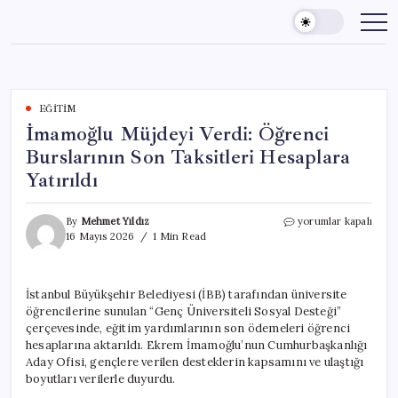
Skip
to
content
EĞITIM
İmamoğlu Müjdeyi Verdi: Öğrenci
Burslarının Son Taksitleri Hesaplara
Yatırıldı
İmamoğlu
By
Mehmet Yıldız
yorumlar kapalı
Müjdeyi
16 Mayıs 2026
1 Min Read
Verdi:
Öğrenci
Burslarının
İstanbul Büyükşehir Belediyesi (İBB) tarafından üniversite
Son
öğrencilerine sunulan “Genç Üniversiteli Sosyal Desteği”
Taksitleri
Hesaplara
çerçevesinde, eğitim yardımlarının son ödemeleri öğrenci
Yatırıldı
hesaplarına aktarıldı. Ekrem İmamoğlu’nun Cumhurbaşkanlığı
için
Aday Ofisi, gençlere verilen desteklerin kapsamını ve ulaştığı
boyutları verilerle duyurdu.