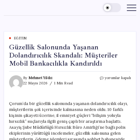
Skip
to
content
EĞITIM
Güzellik Salonunda Yaşanan
Dolandırıcılık Skandalı: Müşteriler
Mobil Bankacılıkla Kandırıldı
Güzellik
By
Mehmet Yıldız
yorumlar kapalı
Salonunda
22 Mayıs 2026
1 Min Read
Yaşanan
Dolandırıcılık
Skandalı:
Çorum’da bir güzellik salonunda yaşanan dolandırıcılık olayı,
Müşteriler
müşterilerin şok içerisinde kalmasına neden oldu. 10 farklı
Mobil
Bankacılıkla
kişinin şikayeti üzerine, il emniyet güçleri “bilişim yoluyla
Kandırıldı
hırsızlık” suçlarıyla ilgili geniş çaplı bir araştırma başlattı.
için
Asayiş Şube Müdürlüğü Hırsızlık Büro Amirliği’ne bağlı polis
ekiplerinin yürüttüğü incelemeler, güzellik salonuna gelen
müşterilerin, ödeme işlemleri sırasında sohbet bahanesiyle