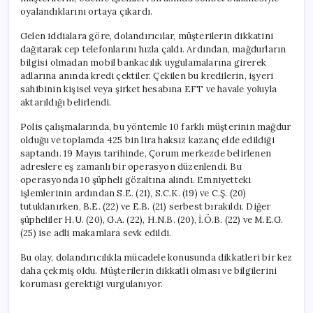
oyalandıklarını ortaya çıkardı.
Gelen iddialara göre, dolandırıcılar, müşterilerin dikkatini
dağıtarak cep telefonlarını hızla çaldı. Ardından, mağdurların
bilgisi olmadan mobil bankacılık uygulamalarına girerek
adlarına anında kredi çektiler. Çekilen bu kredilerin, işyeri
sahibinin kişisel veya şirket hesabına EFT ve havale yoluyla
aktarıldığı belirlendi.
Polis çalışmalarında, bu yöntemle 10 farklı müşterinin mağdur
olduğu ve toplamda 425 bin lira haksız kazanç elde edildiği
saptandı. 19 Mayıs tarihinde, Çorum merkezde belirlenen
adreslere eş zamanlı bir operasyon düzenlendi. Bu
operasyonda 10 şüpheli gözaltına alındı. Emniyetteki
işlemlerinin ardından S.E. (21), S.C.K. (19) ve C.Ş. (20)
tutuklanırken, B.E. (22) ve E.B. (21) serbest bırakıldı. Diğer
şüpheliler H.U. (20), G.A. (22), H.N.B. (20), İ.Ö.B. (22) ve M.E.G.
(25) ise adli makamlara sevk edildi.
Bu olay, dolandırıcılıkla mücadele konusunda dikkatleri bir kez
daha çekmiş oldu. Müşterilerin dikkatli olması ve bilgilerini
koruması gerektiği vurgulanıyor.