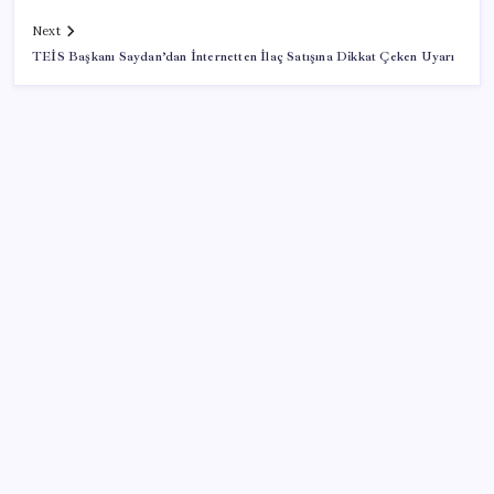
Next
TEİS Başkanı Saydan’dan İnternetten İlaç Satışına Dikkat Çeken Uyarı
SON YAZILAR
Pixel Telefonlara Yapay Zeka Destekli Saat
Tasarımları Geliyor
Adalet Bakanlığı ‘projesi’: Hâkim ve savcılar yapay
zekâyla ‘örgüt tahmini’ yapacak!
Altında yükseliş kapıda mı? Uzman isimden ezber
bozan tahmin!