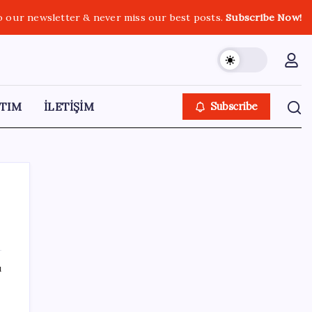
o our newsletter & never miss our best posts.
Subscribe Now!
TIM
İLETİŞİM
Subscribe
SON YAZILAR
ı
iPhone 18 Pro Ne Zaman Tanıtılacak?