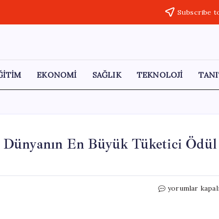
Subscribe t
ĞİTİM
EKONOMİ
SAĞLIK
TEKNOLOJİ
TANI
 Dünyanın En Büyük Tüketici Ödül
“Güven
yorumlar kapal
ve
Yapay
Zeka