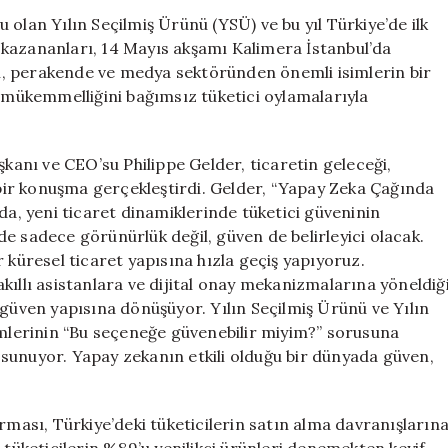
Dönemi:
olan Yılın Seçilmiş Ürünü (YSÜ) ve bu yıl Türkiye’de ilk
Dünyanın
kazananları, 14 Mayıs akşamı Kalimera İstanbul’da
En
ici, perakende ve medya sektöründen önemli isimlerin bir
Büyük
a mükemmelliğini bağımsız tüketici oylamalarıyla
Tüketici
Ödül
Ekosisteminde
nı ve CEO’su Philippe Gelder, ticaretin geleceği,
Yenilikler”
i bir konuşma gerçekleştirdi. Gelder, “Yapay Zeka Çağında
için
da, yeni ticaret dinamiklerinde tüketici güveninin
e sadece görünürlük değil, güven de belirleyici olacak.
 küresel ticaret yapısına hızla geçiş yapıyoruz.
kıllı asistanlara ve dijital onay mekanizmalarına yöneldiğ
 güven yapısına dönüşüyor. Yılın Seçilmiş Ürünü ve Yılın
emlerinin “Bu seçeneğe güvenebilir miyim?” sorusuna
sı sunuyor. Yapay zekanın etkili olduğu bir dünyada güven,
rması, Türkiye’deki tüketicilerin satın alma davranışların