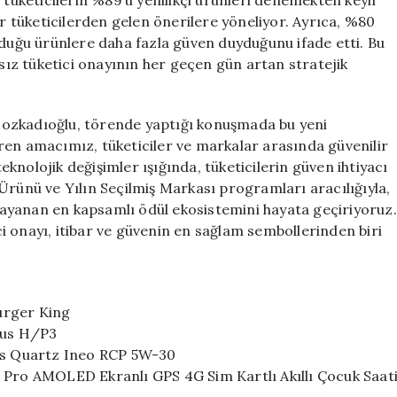
 tüketicilerin %89’u yenilikçi ürünleri denemekten keyif
er tüketicilerden gelen önerilere yöneliyor. Ayrıca, %80
nduğu ürünlere daha fazla güven duyduğunu ifade etti. Bu
msız tüketici onayının her geçen gün artan stratejik
cozkadıoğlu, törende yaptığı konuşmada bu yeni
ren amacımız, tüketiciler ve markalar arasında güvenilir
nolojik değişimler ışığında, tüketicilerin güven ihtiyacı
Ürünü ve Yılın Seçilmiş Markası programları aracılığıyla,
ayanan en kapsamlı ödül ekosistemini hayata geçiriyoruz.
 onayı, itibar ve güvenin en sağlam sembollerinden biri
Burger King
etus H/P3
ies Quartz Ineo RCP 5W-30
idi Pro AMOLED Ekranlı GPS 4G Sim Kartlı Akıllı Çocuk Saat