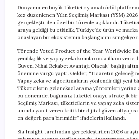
Dünyanın en büyük tüketici oylamalı ödül platformu 
kez düzenlenen Yılın Seçilmiş Markası (YSM) 2026 
gerçekleştirilen özel bir törenle açıklandı. Tüket
araya geldiği bu etkinlik, Türkiye’de ürün ve mark
onaylayan bir ekosistemin başlangıcını simgeliyor.
Törende Voted Product of the Year Worldwide Başka
yenilikçilik ve yapay zeka konularında ilham veric
Güven, Nihai Rekabet Avantajı Olacak” başlığı altın
önemine vurgu yaptı. Gelder, “Ticaretin geleceğind
Yapay zeka ve algoritmaların yönlendirdiği yeni bir
Tüketicilerin geleneksel arama yöntemleri yerine a
bu dönemde, bağımsız tüketici onayı, stratejik bir
Seçilmiş Markası, tüketicilerin ve yapay zeka sist
anında yanıt veren kritik bir dijital güven altyapı
en değerli para birimidir.” ifadelerini kullandı.
Sia Insight tarafından gerçekleştirilen 2026 araştı