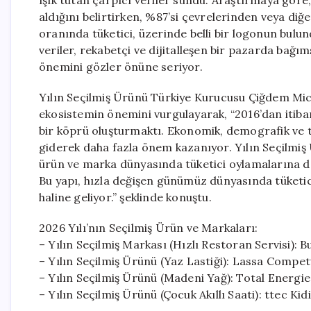
ışık tutan çarpıcı veriler sundu. Araştırmaya göre,
aldığını belirtirken, %87’si çevrelerinden veya diğ
oranında tüketici, üzerinde belli bir logonun bulu
veriler, rekabetçi ve dijitalleşen bir pazarda bağı
önemini gözler önüne seriyor.
Yılın Seçilmiş Ürünü Türkiye Kurucusu Çiğdem Mi
ekosistemin önemini vurgulayarak, “2016’dan itiba
bir köprü oluşturmaktı. Ekonomik, demografik ve tek
giderek daha fazla önem kazanıyor. Yılın Seçilmiş 
ürün ve marka dünyasında tüketici oylamalarına d
Bu yapı, hızla değişen günümüz dünyasında tüketici
haline geliyor.” şeklinde konuştu.
2026 Yılı’nın Seçilmiş Ürün ve Markaları:
– Yılın Seçilmiş Markası (Hızlı Restoran Servisi): 
– Yılın Seçilmiş Ürünü (Yaz Lastiği): Lassa Comp
– Yılın Seçilmiş Ürünü (Madeni Yağ): Total Energ
– Yılın Seçilmiş Ürünü (Çocuk Akıllı Saati): ttec K