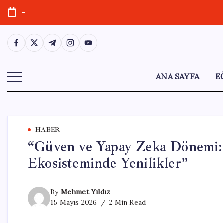
Skip
-
to
content
https://www.facebook.com/
https://twitter.com/
https://t.me/
https://www.instagram.com/
https://youtube.com/
ANA SAYFA
E
HABER
“Güven ve Yapay Zeka Dönemi:
Ekosisteminde Yenilikler”
By
Mehmet Yıldız
15 Mayıs 2026
2 Min Read