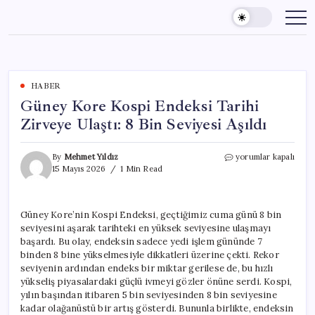
Skip
to
content
HABER
Güney Kore Kospi Endeksi Tarihi
Zirveye Ulaştı: 8 Bin Seviyesi Aşıldı
Güney
By
Mehmet Yıldız
yorumlar kapalı
Kore
15 Mayıs 2026
1 Min Read
Kospi
Endeksi
Tarihi
Güney Kore’nin Kospi Endeksi, geçtiğimiz cuma günü 8 bin
Zirveye
seviyesini aşarak tarihteki en yüksek seviyesine ulaşmayı
Ulaştı:
8
başardı. Bu olay, endeksin sadece yedi işlem gününde 7
Bin
binden 8 bine yükselmesiyle dikkatleri üzerine çekti. Rekor
Seviyesi
seviyenin ardından endeks bir miktar gerilese de, bu hızlı
Aşıldı
yükseliş piyasalardaki güçlü ivmeyi gözler önüne serdi. Kospi,
için
yılın başından itibaren 5 bin seviyesinden 8 bin seviyesine
kadar olağanüstü bir artış gösterdi. Bununla birlikte, endeksin