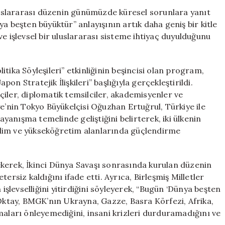
Büyüktür”
uslararası düzenin günümüzde küresel sorunlara yanıt
Felsefesi
a beşten büyüktür” anlayışının artık daha geniş bir kitle
Daha
e işlevsel bir uluslararası sisteme ihtiyaç duyulduğunu
Fazla
Benimseniyor
için
tika Söyleşileri” etkinliğinin beşincisi olan program,
n Stratejik İlişkileri” başlığıyla gerçekleştirildi.
iler, diplomatik temsilciler, akademisyenler ve
ye’nin Tokyo Büyükelçisi Oğuzhan Ertuğrul, Türkiye ile
dayanışma temelinde geliştiğini belirterek, iki ülkenin
 bilim ve yükseköğretim alanlarında güçlendirme
kerek, İkinci Dünya Savaşı sonrasında kurulan düzenin
iz kaldığını ifade etti. Ayrıca, Birleşmiş Milletler
levselliğini yitirdiğini söyleyerek, “Bugün ‘Dünya beşten
 Oktay, BMGK’nın Ukrayna, Gazze, Basra Körfezi, Afrika,
maları önleyemediğini, insani krizleri durduramadığını ve