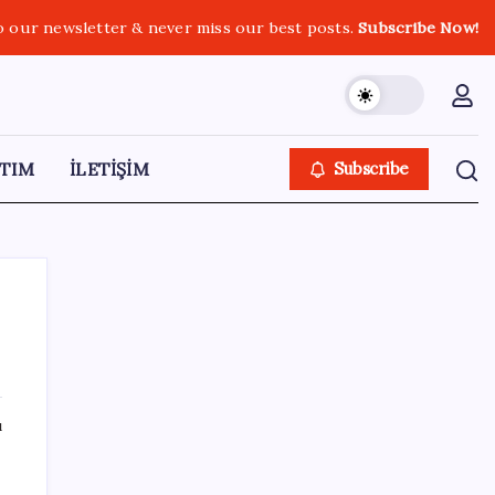
o our newsletter & never miss our best posts.
Subscribe Now!
TIM
İLETİŞİM
Subscribe
SON YAZILAR
ı
Adalet Bakanlığı ‘projesi’: Hâkim ve savcılar
yapay zekâyla ‘örgüt tahmini’ yapacak!