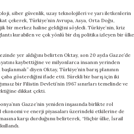
oji, siber güvenlik, uzay teknolojileri ve yarı iletkenlerin
kat çekerek, Türkiye’nin Avrupa, Asya, Orta Doğu,
k bir merkez haline geldiğini söyledi. Türkiye’nin, kriz
ntı kurabilen ve çok yönlü bir dış politika izleyen bir ülk
kezinde yer aldığını belirten Oktay, son 20 ayda Gazze’de
hayatını kaybettiğine ve milyonlarca insanın yerinden
a başlanmalı” diyen Oktay, Türkiye’nin barış planının
aba gösterdiğini ifade etti. Sürekli bir barış için iki
msız bir Filistin Devleti’nin 1967 sınırları temelinde ve
tiğine dikkat çekti.
onya’nın Gazze’nin yeniden inşasında birlikte rol
el ekonomi ve enerji piyasaları üzerindeki etkilerine de
lmasına karşı durduğunu belirterek, “Hiçbir ülke, İsrail
 kullandı.