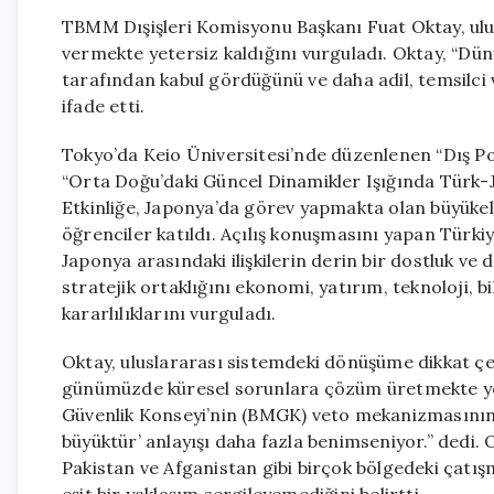
TBMM Dışişleri Komisyonu Başkanı Fuat Oktay, ul
vermekte yetersiz kaldığını vurguladı. Oktay, “Düny
tarafından kabul gördüğünü ve daha adil, temsilci v
ifade etti.
Tokyo’da Keio Üniversitesi’nde düzenlenen “Dış Poli
“Orta Doğu’daki Güncel Dinamikler Işığında Türk-Japo
Etkinliğe, Japonya’da görev yapmakta olan büyükelç
öğrenciler katıldı. Açılış konuşmasını yapan Türki
Japonya arasındaki ilişkilerin derin bir dostluk ve 
stratejik ortaklığını ekonomi, yatırım, teknoloji,
kararlılıklarını vurguladı.
Oktay, uluslararası sistemdeki dönüşüme dikkat çe
günümüzde küresel sorunlara çözüm üretmekte yeters
Güvenlik Konseyi’nin (BMGK) veto mekanizmasının iş
büyüktür’ anlayışı daha fazla benimseniyor.” dedi.
Pakistan ve Afganistan gibi birçok bölgedeki çatış