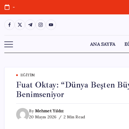
Skip
-
to
content
https://www.facebook.com/
https://twitter.com/
https://t.me/
https://www.instagram.com/
https://youtube.com/
ANA SAYFA
E
EĞITIM
Fuat Oktay: “Dünya Beşten Büy
Benimseniyor
By
Mehmet Yıldız
20 Mayıs 2026
2 Min Read