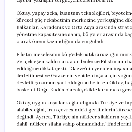
eşit bir yaklaşım sergileyemediğini belirtti.
Oktay, yapay zeka, kuantum teknolojileri, biyoteknol
küresel güç rekabetinin merkezine yerleştiğine dik
Balkanlar, Karadeniz ve Orta Asya arasında strateji
yönetme kapasitesine sahip, bölgeler arasında bağla
olarak önem kazandığını da vurguladı.
Filistin meselesinin bölgedeki istikrarsızlığın mer
gerçekleşen saldırılarda on binlerce Filistinlinin 
edildiğine dikkat çekti. “Gazze’nin yeniden inşasın
ilerletilmesi ve Gazze’nin yeniden inşası için yoğun ç
devletli çözümün şart olduğunu belirten Oktay, bağı
başkenti Doğu Kudüs olacak şekilde kurulması gerek
Oktay, uygun koşullar sağlandığında Türkiye ve Jap
alabileceğini, İran çevresindeki gerilimlerin küres
değindi. Ayrıca, Türkiye’nin nükleer silahların yayı
dahil, nükleer silaha sahip olmamalıdır.” ifadelerini