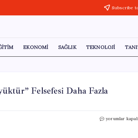
Subscribe t
ĞİTİM
EKONOMİ
SAĞLIK
TEKNOLOJİ
TANI
üktür” Felsefesi Daha Fazla
Fuat
yorumlar kapal
Oktay:
“Dünya
Beşten