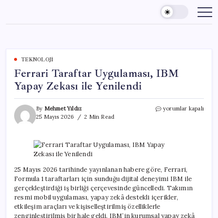
Skip
to
content
TEKNOLOJI
Ferrari Taraftar Uygulaması, IBM
Yapay Zekası ile Yenilendi
Ferrari
By
Mehmet Yıldız
yorumlar kapalı
Taraftar
25 Mayıs 2026
2 Min Read
Uygulaması,
IBM
Yapay
Zekası
ile
Yenilendi
25 Mayıs 2026 tarihinde yayınlanan habere göre, Ferrari,
için
Formula 1 taraftarları için sunduğu dijital deneyimi IBM ile
gerçekleştirdiği iş birliği çerçevesinde güncelledi. Takımın
resmi mobil uygulaması, yapay zekâ destekli içerikler,
etkileşim araçları ve kişiselleştirilmiş özelliklerle
zenginleştirilmiş bir hale geldi. IBM’in kurumsal yapay zekâ