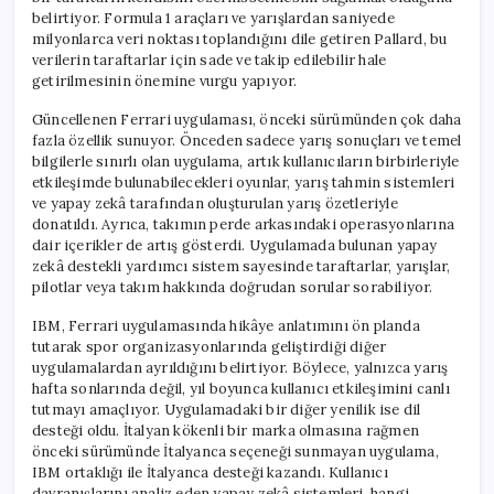
belirtiyor. Formula 1 araçları ve yarışlardan saniyede
milyonlarca veri noktası toplandığını dile getiren Pallard, bu
verilerin taraftarlar için sade ve takip edilebilir hale
getirilmesinin önemine vurgu yapıyor.
Güncellenen Ferrari uygulaması, önceki sürümünden çok daha
fazla özellik sunuyor. Önceden sadece yarış sonuçları ve temel
bilgilerle sınırlı olan uygulama, artık kullanıcıların birbirleriyle
etkileşimde bulunabilecekleri oyunlar, yarış tahmin sistemleri
ve yapay zekâ tarafından oluşturulan yarış özetleriyle
donatıldı. Ayrıca, takımın perde arkasındaki operasyonlarına
dair içerikler de artış gösterdi. Uygulamada bulunan yapay
zekâ destekli yardımcı sistem sayesinde taraftarlar, yarışlar,
pilotlar veya takım hakkında doğrudan sorular sorabiliyor.
IBM, Ferrari uygulamasında hikâye anlatımını ön planda
tutarak spor organizasyonlarında geliştirdiği diğer
uygulamalardan ayrıldığını belirtiyor. Böylece, yalnızca yarış
hafta sonlarında değil, yıl boyunca kullanıcı etkileşimini canlı
tutmayı amaçlıyor. Uygulamadaki bir diğer yenilik ise dil
desteği oldu. İtalyan kökenli bir marka olmasına rağmen
önceki sürümünde İtalyanca seçeneği sunmayan uygulama,
IBM ortaklığı ile İtalyanca desteği kazandı. Kullanıcı
davranışlarını analiz eden yapay zekâ sistemleri, hangi