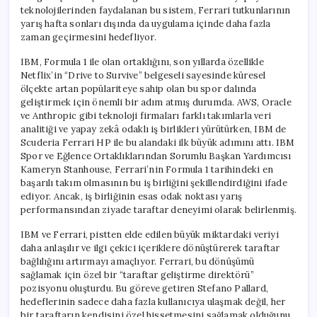
teknolojilerinden faydalanan bu sistem, Ferrari tutkunlarının
yarış hafta sonları dışında da uygulama içinde daha fazla
zaman geçirmesini hedefliyor.
IBM, Formula 1 ile olan ortaklığını, son yıllarda özellikle
Netflix’in “Drive to Survive” belgeseli sayesinde küresel
ölçekte artan popülariteye sahip olan bu spor dalında
geliştirmek için önemli bir adım atmış durumda. AWS, Oracle
ve Anthropic gibi teknoloji firmaları farklı takımlarla veri
analitiği ve yapay zekâ odaklı iş birlikleri yürütürken, IBM de
Scuderia Ferrari HP ile bu alandaki ilk büyük adımını attı. IBM
Spor ve Eğlence Ortaklıklarından Sorumlu Başkan Yardımcısı
Kameryn Stanhouse, Ferrari’nin Formula 1 tarihindeki en
başarılı takım olmasının bu iş birliğini şekillendirdiğini ifade
ediyor. Ancak, iş birliğinin esas odak noktası yarış
performansından ziyade taraftar deneyimi olarak belirlenmiş.
IBM ve Ferrari, pistten elde edilen büyük miktardaki veriyi
daha anlaşılır ve ilgi çekici içeriklere dönüştürerek taraftar
bağlılığını artırmayı amaçlıyor. Ferrari, bu dönüşümü
sağlamak için özel bir “taraftar geliştirme direktörü”
pozisyonu oluşturdu. Bu göreve getiren Stefano Pallard,
hedeflerinin sadece daha fazla kullanıcıya ulaşmak değil, her
bir taraftarın kendisini özel hissetmesini sağlamak olduğunu