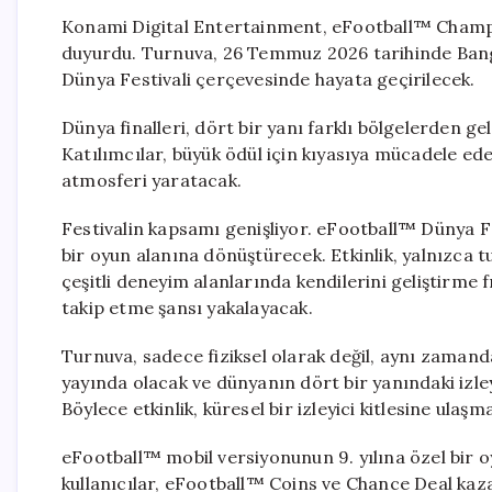
Konami Digital Entertainment, eFootball™ Champion
duyurdu. Turnuva, 26 Temmuz 2026 tarihinde Bangko
Dünya Festivali çerçevesinde hayata geçirilecek.
Dünya finalleri, dört bir yanı farklı bölgelerden ge
Katılımcılar, büyük ödül için kıyasıya mücadele ed
atmosferi yaratacak.
Festivalin kapsamı genişliyor. eFootball™ Dünya Fe
bir oyun alanına dönüştürecek. Etkinlik, yalnızca t
çeşitli deneyim alanlarında kendilerini geliştirme f
takip etme şansı yakalayacak.
Turnuva, sadece fiziksel olarak değil, aynı zamanda
yayında olacak ve dünyanın dört bir yanındaki izley
Böylece etkinlik, küresel bir izleyici kitlesine ulaşm
eFootball™ mobil versiyonunun 9. yılına özel bir o
kullanıcılar, eFootball™ Coins ve Chance Deal kaz