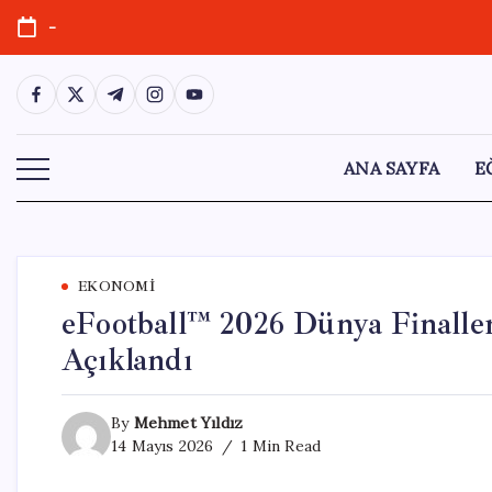
Skip
-
to
content
https://www.facebook.com/
https://twitter.com/
https://t.me/
https://www.instagram.com/
https://youtube.com/
ANA SAYFA
E
EKONOMI
eFootball™ 2026 Dünya Finalle
Açıklandı
By
Mehmet Yıldız
14 Mayıs 2026
1 Min Read