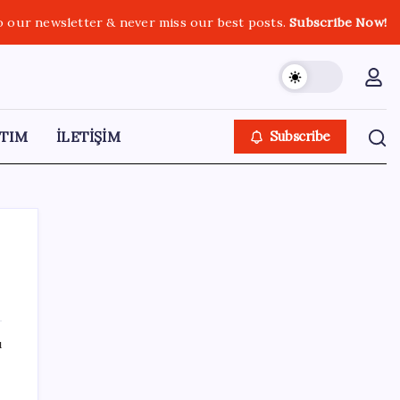
o our newsletter & never miss our best posts.
Subscribe Now!
TIM
İLETİŞİM
Subscribe
SON YAZILAR
ı
iPhone 18 Pro Ne Zaman Tanıtılacak?