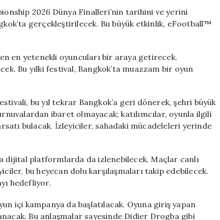
Bangkok’ta
ship 2026 Dünya Finalleri’nin tarihini ve yerini
Gerçekleşecek:
k’ta gerçekleştirilecek. Bu büyük etkinlik, eFootball™
Tarih
Açıklandı
için
len en yetenekli oyuncuları bir araya getirecek.
ecek. Bu yılki festival, Bangkok’ta muazzam bir oyun
stivali, bu yıl tekrar Bangkok’a geri dönerek, şehri büyük
urnuvalardan ibaret olmayacak; katılımcılar, oyunla ilgili
ırsatı bulacak. İzleyiciler, sahadaki mücadeleleri yerinde
 dijital platformlarda da izlenebilecek. Maçlar canlı
iciler, bu heyecan dolu karşılaşmaları takip edebilecek.
ayı hedefliyor.
yun içi kampanya da başlatılacak. Oyuna giriş yapan
anacak. Bu anlaşmalar sayesinde Didier Drogba gibi