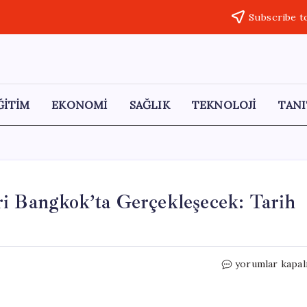
Subscribe t
ĞİTİM
EKONOMİ
SAĞLIK
TEKNOLOJİ
TANI
ri Bangkok’ta Gerçekleşecek: Tarih
eFootball™
yorumlar kapal
2026
Dünya
Finalleri