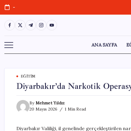
Skip
-
to
content
https://www.facebook.com/
https://twitter.com/
https://t.me/
https://www.instagram.com/
https://youtube.com/
ANA SAYFA
E
EĞITIM
Diyarbakır’da Narkotik Operasy
By
Mehmet Yıldız
20 Mayıs 2026
1 Min Read
Diyarbakır Valiliği, il genelinde gerçekleştirilen n