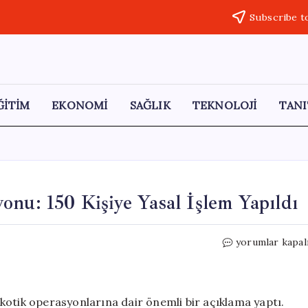
Subscribe t
ĞİTİM
EKONOMİ
SAĞLIK
TEKNOLOJİ
TANI
onu: 150 Kişiye Yasal İşlem Yapıldı
Diyarbakır’da
yorumlar kapal
Narkotik
Operasyonu:
150
Kişiye
arkotik operasyonlarına dair önemli bir açıklama yaptı.