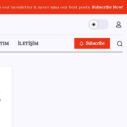
o our newsletter & never miss our best posts.
Subscribe Now!
TIM
İLETİŞİM
Subscribe
ı
SON YAZILAR
iPhone 18 Pro Ne Zaman Tanıtılacak?