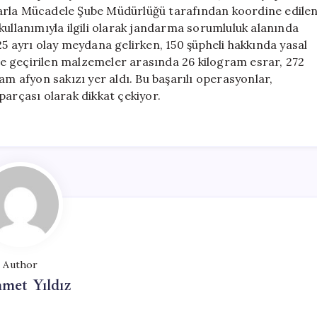
Yasal
larla Mücadele Şube Müdürlüğü tarafından koordine edile
İşlem
kullanımıyla ilgili olarak jandarma sorumluluk alanında
Yapıldı
25 ayrı olay meydana gelirken, 150 şüpheli hakkında yasal
için
ele geçirilen malzemeler arasında 26 kilogram esrar, 272
 afyon sakızı yer aldı. Bu başarılı operasyonlar,
parçası olarak dikkat çekiyor.
Author
met Yıldız