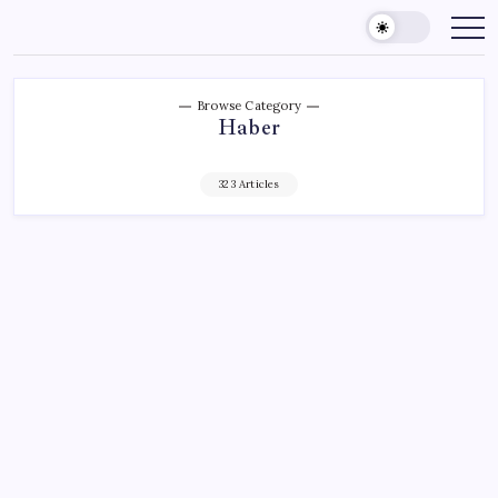
Skip
to
content
Browse Category
Haber
323 Articles